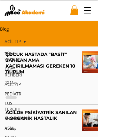
Blog
ACİL TIP
TÜM
ÇOCUK HASTADA "BASİT"
YAZILAR
SANILAN AMA
KAÇIRILMAMASI GEREKEN 10
DHY
DURUM
REHBERİ
12 May
ACİL TIP
PEDİATRİ
TUS
TERCİHİ
ACİLDE PSİKİYATRİK SANILAN
7 ORGANİK HASTALIK
ENFEKSİYON
ASM
7 May