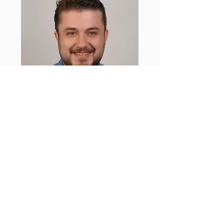
Dr. Onur Tokocin
Acil Tıp Uzmanı