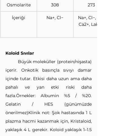
Osmolarite
308
273
İçeriği
Na+, Cl−
Na+, Cl−, K+, 
Ca2+, Laktat
Koloid Sıvılar
	Büyük moleküller (protein/nişasta) 
içerir. Onkotik basınçla sıvıyı damar 
içinde tutar. Etkisi daha uzun ama daha 
pahalı ve yan etki riski daha 
fazla.Örnekler: Albumin %5 / %20. 
Gelatin / HES (günümüzde 
önerilmez)Klinik not: Şok hastasında 1 L 
plazma hacmi kazanmak için, Kristaloid, 
yaklaşık 4 L gerekir. Koloid yaklaşık 1–1.5 