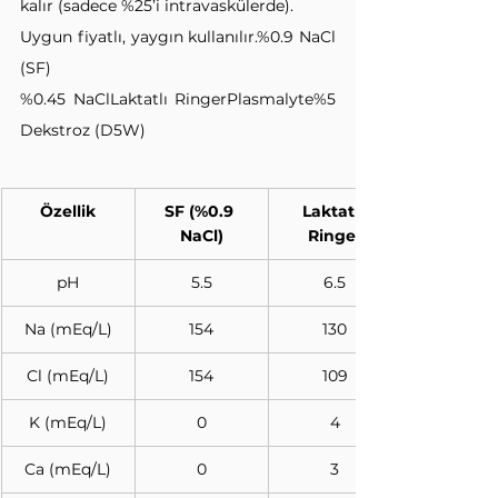
kalır (sadece %25’i intravaskülerde).
Uygun fiyatlı, yaygın kullanılır.%0.9 NaCl 
(SF)
%0.45 NaClLaktatlı RingerPlasmalyte%5 
Dekstroz (D5W)
Özellik
SF (%0.9 
Laktatlı 
NaCl)
Ringer
pH
5.5
6.5
Na (mEq/L)
154
130
Cl (mEq/L)
154
109
K (mEq/L)
0
4
Ca (mEq/L)
0
3