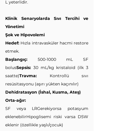
L yeterlidir.
Klinik Senaryolarda Sıvı Tercihi ve 
Yönetimi
Şok ve Hipovolemi
Hedef:
 Hızla intravasküler hacmi restore 
etmek.
Başlangıç:
 500-1000 mL SF 
bolus
Sepsis:
 30 mL/kg kristaloid (ilk 3 
saatte)
Travma:
 Kontrollü sıvı 
resüsitasyonu (aşırı yükten kaçınılır)
Dehidratasyon (İshal, Kusma, Ateş)
Orta-ağır:
SF veya LRGerekiyorsa potasyum 
eklenebilirHipoglisemi riski varsa D5W 
eklenir (özellikle yaşlı/çocuk)