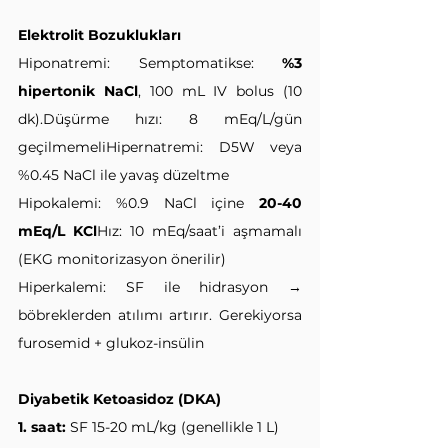
Elektrolit Bozuklukları
Hiponatremi: Semptomatikse: 
%3 
hipertonik NaCl
, 100 mL IV bolus (10 
dk).Düşürme hızı: 8 mEq/L/gün 
geçilmemeliHipernatremi: D5W veya 
%0.45 NaCl ile yavaş düzeltme
Hipokalemi: %0.9 NaCl içine 
20-40 
mEq/L KCl
Hız: 10 mEq/saat’i aşmamalı 
(EKG monitorizasyon önerilir)
Hiperkalemi: SF ile hidrasyon → 
böbreklerden atılımı artırır. Gerekiyorsa 
furosemid + glukoz-insülin
Diyabetik Ketoasidoz (DKA)
1. saat:
 SF 15-20 mL/kg (genellikle 1 L)