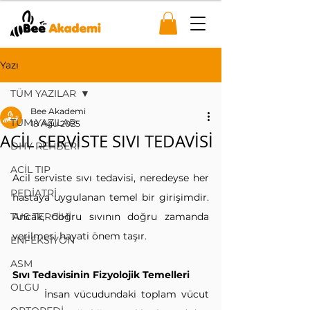
Yazı
TÜM YAZILAR
Bee Akademi
TÜM YAZILAR
18 Ağu 2025
ACİL SERVİSTE SIVI TEDAVİSİ
DHY REHBERİ
ACİL TIP
Acil serviste sıvı tedavisi, neredeyse her 
PEDİATRİ
hastaya uygulanan temel bir girişimdir. 
TUS TERCİHİ
Ancak, doğru sıvının doğru zamanda 
verilmesi hayati önem taşır.
ENFEKSİYON
ASM
Sıvı Tedavisinin Fizyolojik Temelleri
OLGU
İnsan vücudundaki toplam vücut 