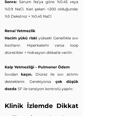
Sonra: 
Serum Na’ya göre: %0.45 veya 
%0.9 NaCl. Kan şekeri <200 olduğunda: 
%5 Dekstroz + %0.45 NaCl
Renal Yetmezlik
Hacim yükü riski
 yüksek! Genellikle sıvı 
kısıtlanır. Hiperkalemi varsa loop 
diüretikler + hidrasyon dikkatle verilir.
Kalp Yetmezliği – Pulmoner Ödem
Sıvıdan 
kaçın. 
Diürez ile sıvı atılımı 
desteklenir. Gerekiyorsa 
çok düşük 
dozda
 SF ile tansiyon kontrolü yapılır.
Klinik İzlemde Dikkat 