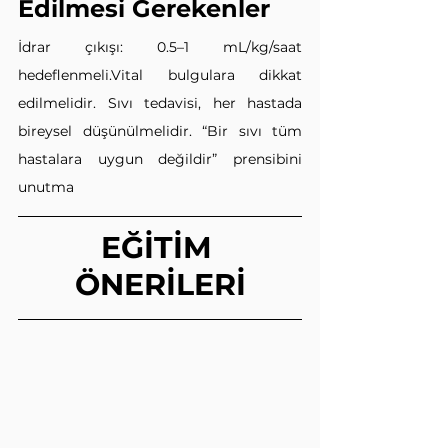
Edilmesi Gerekenler
İdrar çıkışı: 0.5–1 mL/kg/saat 
hedeflenmeli.Vital bulgulara dikkat 
edilmelidir. Sıvı tedavisi, her hastada 
bireysel düşünülmelidir. “Bir sıvı tüm 
hastalara uygun değildir” prensibini 
unutma
EĞİTİM 
ÖNERİLERİ