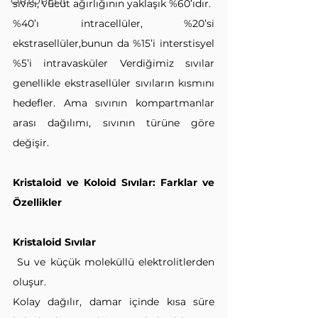
ORTOPEDİ
sıvısı, vücut ağırlığının yaklaşık %60’ıdır.
%40’ı intracellüler, %20’si 
ekstrasellüler,bunun da %15’i interstisyel 
%5’i intravasküler Verdiğimiz sıvılar 
genellikle ekstrasellüler sıvıların kısmını 
hedefler. Ama sıvının kompartmanlar 
arası dağılımı, sıvının türüne göre 
değişir.
Kristaloid ve Koloid Sıvılar: Farklar ve 
Özellikler
Kristaloid Sıvılar
Su ve küçük moleküllü elektrolitlerden 
oluşur.
Kolay dağılır, damar içinde kısa süre 