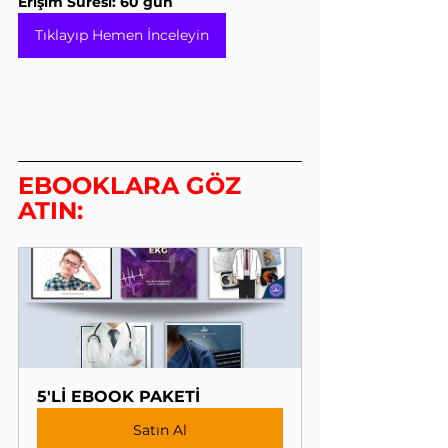
Erişim Süresi: 60 gün
Tıklayıp Hemen İnceleyin
EBOOKLARA GÖZ 
ATIN:
5'Lİ EBOOK PAKETİ
Satın Al