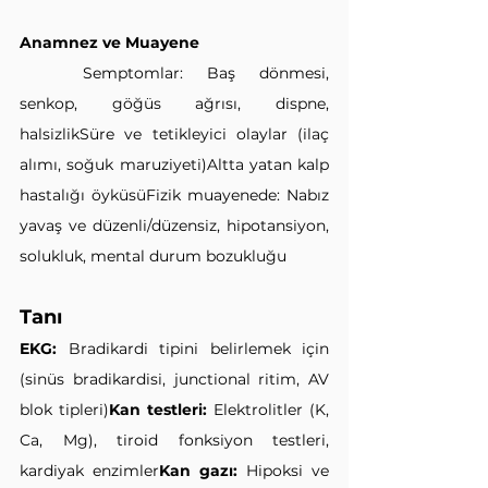
Anamnez ve Muayene
	Semptomlar: Baş dönmesi, 
senkop, göğüs ağrısı, dispne, 
halsizlikSüre ve tetikleyici olaylar (ilaç 
alımı, soğuk maruziyeti)Altta yatan kalp 
hastalığı öyküsüFizik muayenede: Nabız 
yavaş ve düzenli/düzensiz, hipotansiyon, 
solukluk, mental durum bozukluğu
Tanı
EKG:
 Bradikardi tipini belirlemek için 
(sinüs bradikardisi, junctional ritim, AV 
blok tipleri)
Kan testleri:
 Elektrolitler (K, 
Ca, Mg), tiroid fonksiyon testleri, 
kardiyak enzimler
Kan gazı:
 Hipoksi ve 