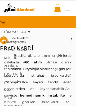
Yazı
TÜM YAZILAR
Bee Akademi
TÜM YAZILAR
2 Eyl 2025
BRADİKARDİ
DHY REHBERİ
	Bradikardi, kalp hızının erişkinlerde 
ACİL TIP
dakikada 
<60 atım
 olması olarak 
PEDİATRİ
tanımlanır. Fizyolojik olabileceği gibi (ör. 
TUS TERCİHİ
sporcularda istirahat bradikardisi) 
ENFEKSİYON
patolojik ve hayatı tehdit eden 
nedenlerden de kaynaklanabilir.Acil 
ASM
serviste 
hemodinamik instabilite
 ile 
OLGU
birlikte görülen bradikardi, acil 