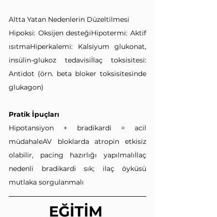
Altta Yatan Nedenlerin Düzeltilmesi
Hipoksi: Oksijen desteğiHipotermi: Aktif 
ısıtmaHiperkalemi: Kalsiyum glukonat, 
insülin-glukoz tedavisiİlaç toksisitesi: 
Antidot (örn. beta bloker toksisitesinde 
glukagon)
Pratik İpuçları
Hipotansiyon + bradikardi = acil 
müdahaleAV bloklarda atropin etkisiz 
olabilir, pacing hazırlığı yapılmalıİlaç 
nedenli bradikardi sık; ilaç öyküsü 
mutlaka sorgulanmalı
EĞİTİM 