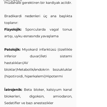
ORTOPEDİ
müdahale gerektiren bir kardiyak acildir.
Bradikardi nedenleri üç ana başlıkta 
toplanır:
Fizyolojik: 
Sporcularda vagal tonus 
artışı, uyku esnasında yavaşlama
Patolojik: 
Miyokard infarktüsü (özellikle 
inferior duvar)İleti sistemi 
hastalıkları(AV 
bloklar)Metabolik/endokrin bozukluklar 
(hipotiroidi, hiperkalemi)Hipotermi
İatrojenik: 
Beta bloker, kalsiyum kanal 
blokerleri, digoksin, amiodaron, 
Sedatifler ve bazı anestezikler