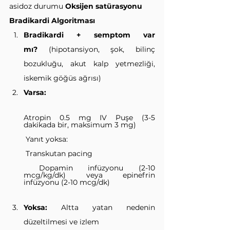
asidoz durumu 
Oksijen satürasyonu
Bradikardi Algoritması
Bradikardi + semptom var 
mı?
 (hipotansiyon, şok, bilinç 
bozukluğu, akut kalp yetmezliği, 
iskemik göğüs ağrısı)
Varsa:
Atropin 0.5 mg IV Puşe (3-5 
dakikada bir, maksimum 3 mg)
 Yanıt yoksa:
 Transkutan pacing
 Dopamin infüzyonu (2-10 
mcg/kg/dk) veya epinefrin 
infüzyonu (2-10 mcg/dk)
Yoksa:
 Altta yatan nedenin 
düzeltilmesi ve izlem