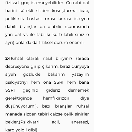
fiziksel güç istemeyebilirler. Cerrahi dal 
harici sürekli sizden koşuşturma icap, 
poliklinik hastası orası burası isteyen 
dahili branşlar da olabilir (sonrasında 
yan dal vs ile tabi ki kurtulabilirsiniz o 
ayrı) onlarda da fiziksel durum önemli.
2-
Ruhsal olarak nasıl biriyim? (arada 
depresyona girip çıkarım, biraz dünyaya 
siyah gözlükle bakarım yazayım 
psikiyatriyi hem ona SSRI hem bana 
SSRI geçinip gideriz dememek 
gerektiğinde hemfikirizdir diye 
düşünüyorum:), bazı branşlar ruhsal 
manada sizden tabiri caizse çelik sinirler 
bekler.(Psikiyatri, acil, anestezi, 
kardiyoloji gibi)