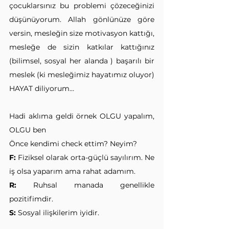
çocuklarsınız bu problemi çözeceğinizi 
düşünüyorum. Allah gönlünüze göre 
versin, mesleğin size motivasyon kattığı, 
mesleğe de sizin katkılar kattığınız 
(bilimsel, sosyal her alanda ) başarılı bir 
meslek (ki mesleğimiz hayatımız oluyor) 
HAYAT diliyorum…
Hadi aklıma geldi örnek OLGU yapalım, 
OLGU ben 
Önce kendimi check ettim? Neyim?
F:
 Fiziksel olarak orta-güçlü sayılırım. Ne 
iş olsa yaparım ama rahat adamım.
R:
 Ruhsal manada genellikle 
pozitifimdir.
S:
 Sosyal ilişkilerim iyidir.