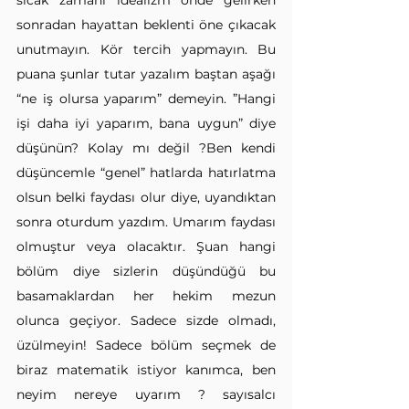
sıcak zamanı idealizm önde gelirken 
sonradan hayattan beklenti öne çıkacak 
unutmayın. Kör tercih yapmayın. Bu 
puana şunlar tutar yazalım baştan aşağı 
“ne iş olursa yaparım” demeyin. ”Hangi 
işi daha iyi yaparım, bana uygun” diye 
düşünün? Kolay mı değil ?Ben kendi 
düşüncemle “genel” hatlarda hatırlatma 
olsun belki faydası olur diye, uyandıktan 
sonra oturdum yazdım. Umarım faydası 
olmuştur veya olacaktır. Şuan hangi 
bölüm diye sizlerin düşündüğü bu 
basamaklardan her hekim mezun 
olunca geçiyor. Sadece sizde olmadı, 
üzülmeyin! Sadece bölüm seçmek de 
biraz matematik istiyor kanımca, ben 
neyim nereye uyarım ? sayısalcı 