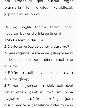
acil uzmanlığı gibi sürekli diğer 
branşlarla ikili diyalog kurabilecek 
yapıda mısınız? vs vs)
Bu üç sağlık tanımı terimi hariç 
hayattan beklentileriniz de önemli.
1-
Maddi kazanç durumu?
2-
Devlette ve özelde çalışma durumu?
3-
Gerektiğinde hastane de çalışıyorsanız 
ihtiyaç halinde kapı nöbeti tutabilme 
durumu
4-
Bölümün acil servise konsültasyon 
durumu?(İcap)
5-
Zaman açısından meslek dalı özel 
hayatınızdan çalabilir mi? siz buna 
uygun musunuz?(örn hem 3 çocuğum 
olsun hem 7-24 çağırılınca giderim ne iş 