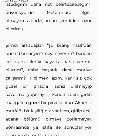
ORTOPEDİ
istediğimi daha net belirtebileceğimi 
düşünüyorum. Metaforlara ilgisi 
olmayan arkadaşlardan şimdiden özür 
dilerim:)
Şimdi arkadaşlar “şu branş nasıl”dan 
önce” ben neyim? neyi severim? benden 
ne olursa ileriki hayatta daha verimli 
olurum?, daha başarılı, daha motive 
çalışırım?” ı bilmek lazım. Yani siz çok 
güzel bir pirzola iseniz dilimleyip 
kavurma yapmayın, kendinizden gidin 
mangalda güzel bir pirzola olun. Akdeniz 
mutfağı bir kişiliğiniz var iken, gidip acılı 
adana bölümü olmaya zorlamayın. 
Sonrasında ya istifa ile sonuçlanıyor 
sonu, ya da mutsuz uzman.