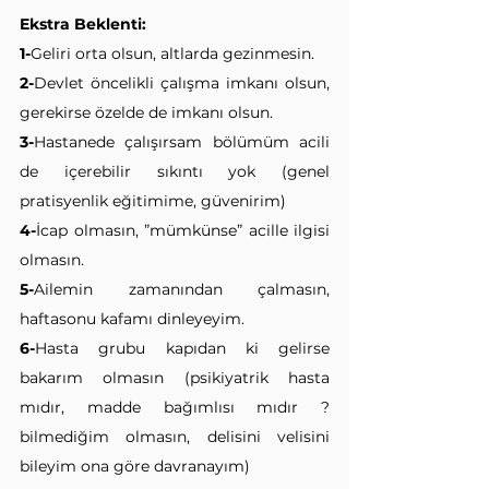
Ekstra Beklenti:
1-
Geliri orta olsun, altlarda gezinmesin.
2-
Devlet öncelikli çalışma imkanı olsun, 
gerekirse özelde de imkanı olsun.
3-
Hastanede çalışırsam bölümüm acili 
de içerebilir sıkıntı yok (genel 
pratisyenlik eğitimime, güvenirim)
4-
İcap olmasın, ”mümkünse” acille ilgisi 
olmasın.
5-
Ailemin zamanından çalmasın, 
haftasonu kafamı dinleyeyim.
6-
Hasta grubu kapıdan ki gelirse 
bakarım olmasın (psikiyatrik hasta 
mıdır, madde bağımlısı mıdır ? 
bilmediğim olmasın, delisini velisini 
bileyim ona göre davranayım)