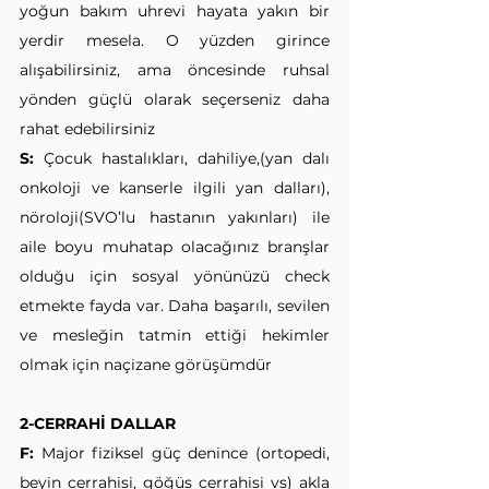
yoğun bakım uhrevi hayata yakın bir 
yerdir mesela. O yüzden girince 
alışabilirsiniz, ama öncesinde ruhsal 
yönden güçlü olarak seçerseniz daha 
rahat edebilirsiniz
S:
 Çocuk hastalıkları, dahiliye,(yan dalı 
onkoloji ve kanserle ilgili yan dalları), 
nöroloji(SVO’lu hastanın yakınları) ile 
aile boyu muhatap olacağınız branşlar 
olduğu için sosyal yönünüzü check 
etmekte fayda var. Daha başarılı, sevilen 
ve mesleğin tatmin ettiği hekimler 
olmak için naçizane görüşümdür
2-CERRAHİ DALLAR
F:
 Major fiziksel güç denince (ortopedi, 
beyin cerrahisi, göğüs cerrahisi vs) akla 