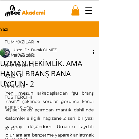
Yazı
TÜM YAZILAR
Uzm. Dr. Burak ÖLMEZ
TÜM YAZILAR
18 Ara 2022
UZMAN HEKİMLİK, AMA
DHY REHBERİ
HANGİ BRANŞ BANA
ACİL TIP
UYGUN- 2
PEDİATRİ
Yeni mezun arkadaşlardan “şu branş 
TUS TERCİHİ
nasıl?” şeklinde sorular görünce kendi 
ENFEKSİYON
kişisel bakış açımdan mantık dahilinde 
ASM
bölümlerle ilgili naçizane 2 seri bir yazı 
yazmayı düşündüm. Umarım faydalı 
OLGU
olur ara ara benzetme yaparak anlatmak 