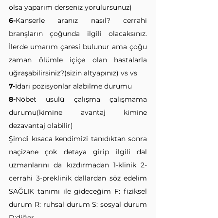
olsa yaparım derseniz yorulursunuz)
6-
Kanserle aranız nasıl? cerrahi 
branşların çoğunda ilgili olacaksınız. 
İlerde umarım çaresi bulunur ama çoğu 
zaman ölümle içiçe olan hastalarla 
uğraşabilirsiniz?(sizin altyapınız) vs vs
7-
İdari pozisyonlar alabilme durumu
8-
Nöbet usulü çalışma çalışmama 
durumu(kimine avantaj kimine 
dezavantaj olabilir)
Şimdi kısaca kendimizi tanıdıktan sonra 
naçizane çok detaya girip ilgili dal 
uzmanlarını da kızdırmadan 1-klinik 2-
cerrahi 3-preklinik dallardan söz edelim 
SAĞLIK tanımı ile gideceğim F: fiziksel 
durum R: ruhsal durum S: sosyal durum 
D:diğer