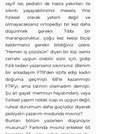
zayıf ise, pediatri de hasta yakınları ile 
sıkıntı yaşayabilirsiniz mesela. Yine 
fiziksel olarak yeterli değil ve 
olmayacaksanız ortopediyi bir kez daha 
düşünmek gerekir. Tıbbı bir 
marangozluktur, çoğu kez kesip biçip 
kaldırmanız gerekir bildiğiniz üzere. 
”Hemen iş çözülsün” diyen bir kişi iseniz 
cerrahi uygun olabilir sizin için, gidip 
fizik tedavi yazarsanız sıkılırsınız. (Benim 
bir arkadaşım FTR’den istifa edip kadın 
doğuma geçmişti 68’le kazanmıştı 
FTR’yi, ama tatmin olamadım demişti. 
Şu an gayet memnun hayatından), veya 
fiziksel yapım nöbet icap vs uygun değil, 
ruhsal durumum daha güçlüdür diyerek 
psikiyatri yazarım modunda mısınız? 
Bunları bölüm yazarken düşünüyor 
musunuz? Farkında mısınız erkekler 65 