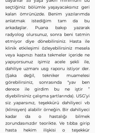
bayanlar 55 yaşa yakın minimum bu 
seçtiğiniz bölümle yaşayacaksınız geri 
kalan ömrünüzde. Benim yazılarımda 
anlatmak istediğim tam da bu 
arkadaşlar. Puana bakıp yazarak 
radyolog olursunuz, sonra beni tatmin 
etmiyor diye dönebilirsiniz. Hasta ile 
klinik etkileşimi özleyebilirsiniz mesela 
veya kapınızı hasta tekmeler içeride ne 
yapıyorsunuz işimiz acele şekli ile, 
dahiliye uzmanı usg raporu istiyor der. 
(Şaka değil, tekniker muamelesi 
görebilirsiniz, sonrasında “yav ben 
derece ile girdim bu ne iştir ” 
diyebilirsiniz çalışma şartlarında). USG’yi 
siz yaparsınız, teşekkürü dahiliyeci vb 
(klinisyen) alabilir örneğin. Bir dahiliyeci 
kadar da o hastalığı bilmek 
zorundasınızdır teorikte. Ve tıbba girip 
hasta hekim ilişkisi o teşekkür 