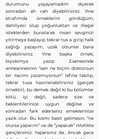
durumunu yaşayamadım diyerek 
sonradan ah vah diyebilirsiniz. Yine 
etrafımda örneklerini gördüğüm; 
dahiliyeci olup yoğunluktan ve illegal 
isteklerden bunalarak insan sevginizi 
yitirmeye başlayıp tekrar tus a girip halk 
sağlığı yazayım, uzak olsunlar bana 
diyebilirsiniz. Yine başka örnek; 
biyokimya yazıp 3.senesinde 
anneannesinin “sen ne biçim doktorsun 
bir ilacımı yazamıyorsun” lafına takılıp, 
tekrar tusa hazırlanabilirsiniz (gerçek 
örnektir), bu demek değil ki bu bölümler 
kötü, iyi değil, sadece size ve 
beklentilerinize uygun değilse ve 
sonradan fark ederseniz emeklerinize 
yazık olur. Bu kısmı basit gelmesin, ”ne 
olursa yaparım” ve de ”yapacak” nitelikte 
gençlersiniz. Yaparsınız da.. Ancak gece 