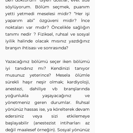
ben doktorum” diyen dostlar, evet size 
söylüyorum. Bölüm seçmek, puanım 
yetti yetmedi meselesi midir? “Her işi 
yaparım abi” özgüveni midir? İnce 
noktaları var mıdır? Öncelikle sağlığın 
tanımı nedir ? Fiziksel, ruhsal ve sosyal 
iyilik halinde olacak mısınız yazdığınız 
branşın ihtisası ve sonrasında? 
Yazacağınız bölümü seçer iken bölümü 
iyi tanıdınız mı? Kendinizi tanıyor 
musunuz yeterince? Mesela ölümle 
sürekli haşır neşir olmak; kardiyoloji, 
anestezi, dahiliye vb branşlarında 
yoğunlukla yaşayacağınız ve 
yönetmeniz geren durumlar. Ruhsal 
yönünüz hassas ise, ya körelterek devam 
edersiniz veya sizi etkilemeye 
başlayabilir (anestezist intiharları az 
değil maalesef örneğin). Sosyal yönünüz 