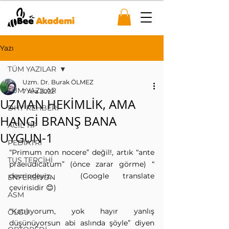
Yazı
TÜM YAZILAR
Uzm. Dr. Burak ÖLMEZ
TÜM YAZILAR
7 Ara 2022
UZMAN HEKİMLİK, AMA
DHY REHBERİ
HANGİ BRANŞ BANA
ACİL TIP
UYGUN-1
PEDİATRİ
“Primum non nocere” değil!, artık “ante 
TUS TERCİHİ
praeıudıcatum” (önce zarar görme) “ 
devrindeyiz..  (Google translate 
ENFEKSİYON
çevirisidir 😊) 
ASM
“Katılıyorum, yok hayır yanlış 
OLGU
düşünüyorsun abi aslında şöyle” diyen 