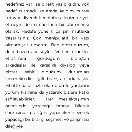
hedefiniz var ise direkt yazıp gidin, yok 
hedef tutmadı ise arada kaldım burası 
tutuyor diyerek kendinize ailenize eziyet 
etmeyin derim nacizane bir abi önerisi 
olarak. Hedefe yönelik çalışın, mutlaka 
başarırsınız. Çok manipulatif bir yazı 
olmamıştır umarım. Ben dostunuzum, 
dost bazen acı söyler. Verilen örnekler 
etrafımda gördüğüm branştan 
arkadaşlar ile karşılıklı diyalog veya 
bizzat şahit olduğum durumları 
içermektedir. İlgili branştan arkadaşlar 
elbette daha fazla olan olumlu yanlarını 
yorum kısmına da yazarak bizlere katkı 
sağlayabilirler.  Her meslektaşımın 
öncesinde yazacağı branşı bilerek 
sonrasında pratiğini yapar iken severek 
yapacağı bir branşı seçmesi ve çalışması 
dileğiyle..