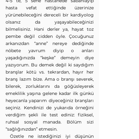
4-5 te, 5 sene hastanede sabahlayıp 
hasta vefat ettiğinde üzerinize 
yürünebileceğini dereceli bir kardiyolog 
olsanız da yaşayabileceğinizi 
bilmelisiniz. Hani derler ya, hayat toz 
pembe değil cidden öyle. Çocuğunuz 
arkanızdan “anne” nereye dediğinde 
nöbete yavrum diyip o anları 
yaşadığınızda “keşke” demeyin diye 
yazıyorum. Bu demek değil ki saydığım 
branşlar kötü vs. tekrardan, hayır her 
branş lazım bize. Ama o branşı severek, 
bilerek, zorluklarını da göğüsleyerek 
emeklilik yaşına gelene kadar ilk günkü 
heyecanla yaparım diyeceğiniz branşları 
seçiniz. Kendinizi de yukarıda örneğini 
verdiğim şekli ile test ediniz: fiziksel, 
ruhsal sosyal manada. Bölüm sizi 
“sağlığınızdan” etmesin.
 Özetle ne istediğinizi iyi düşünün 