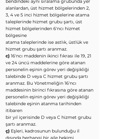
bendindeki aynı sıralama grubunda yer
alanlardan, üst hizmet bölgelerinden 2, 
3, 4 ve 5 inci hizmet bölgelerine atama
taleplerinde hizmet grubu şartı, üst 
hizmet bölgelerinden 6'ncı hizmet 
bölgesine
atama taleplerinde ise astlık, üstlük ve 
hizmet grubu şartı aranmaz.
c) 
16'ncı maddenin ikinci fıkrası ile 19, 21 
ve 24 üncü maddelerine göre atanan
personelin eşinin görev yeri değişikliği 
talebinde D veya C hizmet grubu şartı
aranmaz. Bu Yönetmeliğin 16'ncı 
maddesinin birinci fıkrasına göre atanan
personelin eşinin görev yeri değişikliği 
talebinde eşinin atanma tarihinden 
itibaren
bir yıl içerisinde D veya C hizmet grubu 
şartı aranmaz.
ç)
 Eşleri, kadrosunun bulunduğu il 
dışında herhangi bir aile hekimi 