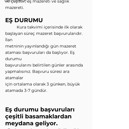
ORTOPEDİ
iki çeşittir; eş mazereti ve sağlık 
mazereti.
EŞ DURUMU
          Kura takvimi içerisinde ilk olarak 
başlayan süreç mazeret başvurularıdır. 
İlan
metninin yayınlandığı gün mazeret 
ataması başvuruları da başlıyor. Eş 
durumu
başvurularını belirtilen günler arasında 
yapmalısınız. Başvuru süresi ara 
atamalar
için ortalama olarak 3 günken, büyük 
atamada 3-7 gündür.
Eş durumu başvuruları 
çeşitli basamaklardan 
meydana geliyor.