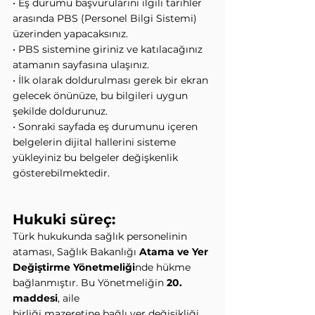
• Eş durumu başvurularını ilgili tarihler 
arasında PBS (Personel Bilgi Sistemi)
üzerinden yapacaksınız.
• PBS sistemine giriniz ve katılacağınız 
atamanın sayfasına ulaşınız.
• İlk olarak doldurulması gerek bir ekran 
gelecek önünüze, bu bilgileri uygun
şekilde doldurunuz.
• Sonraki sayfada eş durumunu içeren 
belgelerin dijital hallerini sisteme
yükleyiniz bu belgeler değişkenlik 
gösterebilmektedir.
Hukuki süreç:
Türk hukukunda sağlık personelinin 
ataması, Sağlık Bakanlığı 
Atama ve Yer
Değiştirme Yönetmeliği
nde hükme 
bağlanmıştır. Bu Yönetmeliğin 
20. 
maddesi
, aile
birliği mazeretine bağlı yer değişikliği, 