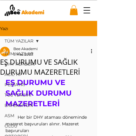
Yazı
TÜM YAZILAR
Bee Akademi
TÜM YAZILAR
8 Kas 2023
EŞ DURUMU VE SAĞLIK
DHY REHBERİ
DURUMU MAZERETLERİ
ACİL TIP
EŞ DURUMU VE 
PEDİATRİ
SAĞLIK DURUMU 
TUS TERCİHİ
MAZERETLERİ
ENFEKSİYON
ASM
          Her bir DHY ataması döneminde 
mazeret başvuruları alınır. Mazeret 
OLGU
başvuruları