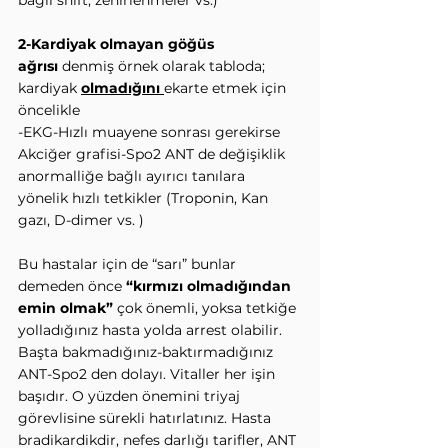
bağlı shift, zehirlenmeler vs.)
2-Kardiyak olmayan göğüs 
ağrısı
 denmiş örnek olarak tabloda; 
kardiyak 
olmadığını 
ekarte etmek için 
öncelikle
-EKG-Hızlı muayene sonrası gerekirse 
Akciğer grafisi-Spo2 ANT de değişiklik 
anormalliğe bağlı ayırıcı tanılara 
yönelik hızlı tetkikler (Troponin, Kan 
gazı, D-dimer vs. )
Bu hastalar için de “sarı” bunlar 
demeden önce 
“kırmızı olmadığından 
emin olmak”
 çok önemli, yoksa tetkiğe 
yolladığınız hasta yolda arrest olabilir. 
Başta bakmadığınız-baktırmadığınız 
ANT-Spo2 den dolayı. Vitaller her işin 
başıdır. O yüzden önemini triyaj 
görevlisine sürekli hatırlatınız. Hasta 
bradikardikdir, nefes darlığı tarifler, ANT 