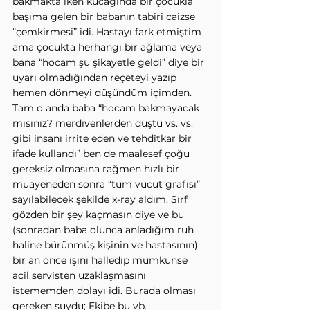
bakmakta iken kucağında bir çocukla 
başıma gelen bir babanın tabiri caizse 
“çemkirmesi” idi. Hastayı fark etmiştim 
ama çocukta herhangi bir ağlama veya 
bana “hocam şu şikayetle geldi” diye bir 
uyarı olmadığından reçeteyi yazıp 
hemen dönmeyi düşündüm içimden. 
Tam o anda baba “hocam bakmayacak 
mısınız? merdivenlerden düştü vs. vs. 
gibi insanı irrite eden ve tehditkar bir 
ifade kullandı” ben de maalesef çoğu 
gereksiz olmasına rağmen hızlı bir 
muayeneden sonra “tüm vücut grafisi” 
sayılabilecek şekilde x-ray aldım. Sırf 
gözden bir şey kaçmasın diye ve bu 
(sonradan baba olunca anladığım ruh 
haline bürünmüş kişinin ve hastasının) 
bir an önce işini halledip mümkünse 
acil servisten uzaklaşmasını 
istememden dolayı idi. Burada olması 
gereken şuydu; Ekibe bu vb. 