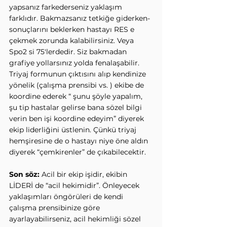
yapsanız farkederseniz yaklaşım 
farklıdır. Bakmazsanız tetkiğe giderken- 
sonuçlarını beklerken hastayı RES e 
çekmek zorunda kalabilirsiniz. Veya 
Spo2 si 75'lerdedir. Siz bakmadan 
grafiye yollarsınız yolda fenalaşabilir.
Triyaj formunun çıktısını alıp kendinize 
yönelik (çalışma prensibi vs. ) ekibe de 
koordine ederek “ şunu şöyle yapalım, 
şu tip hastalar gelirse bana sözel bilgi 
verin ben işi koordine edeyim” diyerek 
ekip liderliğini üstlenin. Çünkü triyaj 
hemşiresine de o hastayı niye öne aldın 
diyerek “çemkirenler” de çıkabilecektir.
Son söz: 
Acil bir ekip işidir, ekibin 
LİDERİ de “acil hekimidir”. Önleyecek 
yaklaşımları öngörüleri de kendi 
çalışma prensibinize göre 
ayarlayabilirseniz, acil hekimliği sözel 