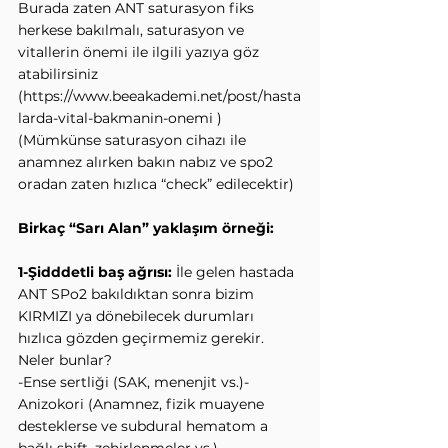
Burada zaten ANT saturasyon fiks 
herkese bakılmalı, saturasyon ve 
vitallerin önemi ile ilgili yazıya göz 
atabilirsiniz 
(
https://www.beeakademi.net/post/hasta
larda-vital-bakmanin-onemi
 ) 
(Mümkünse saturasyon cihazı ile 
anamnez alırken bakın nabız ve spo2 
oradan zaten hızlıca “check” edilecektir)
Birkaç “Sarı Alan” yaklaşım örneği:
1-Şidddetli baş ağrısı: 
İle gelen hastada 
ANT SPo2 bakıldıktan sonra bizim 
KIRMIZI ya dönebilecek durumları 
hızlıca gözden geçirmemiz gerekir. 
Neler bunlar?
-Ense sertliği (SAK, menenjit vs.)-
Anizokori (Anamnez, fizik muayene 
desteklerse ve subdural hematom a 