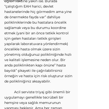
ORTOPEDİ
öğlen vaktine yakın ise. Burada 
“çalıştığım EAH harici, devlet 
hastanelerinde hiç görmedim ama yine 
de önermekte fayda var” dahiliye 
polikliniklerinde bu hastalara öncelik 
sağlamak veya bu durumu koordine 
etmek (yani bir an önce tetkik kontrol 
için gelen hastaları tetkik girişleri 
yapılarak laboratuvara yönlendirmek) 
öncelikle hasta olmak üzere sizin 
yönetmiş olduğunuz polikliniğinde hızlı 
ve kaliteli işlemesine neden olur. Bir 
anda poliklinikten kapı önüne” hasta 
bayıldı” şikayeti ile çağrılabilirsiniz 
örneğin ve hasta için risk oluşturur sizin 
de polikliniğiniz aksayabilir.
	Acil serviste triyaj gibi önemli bir 
uygulamayı genellikle tecrübeli bir 
hemşire veya sağlık memurunun 
yapması beklenir. Ama her zaman 