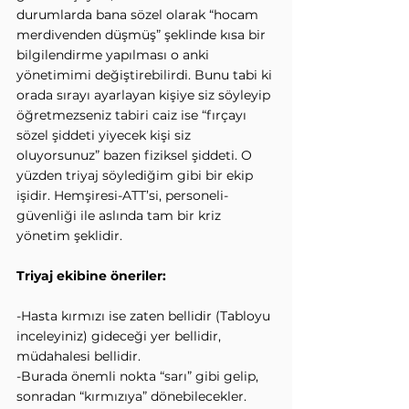
durumlarda bana sözel olarak “hocam 
merdivenden düşmüş” şeklinde kısa bir 
bilgilendirme yapılması o anki 
yönetimimi değiştirebilirdi. Bunu tabi ki 
orada sırayı ayarlayan kişiye siz söyleyip 
öğretmezseniz tabiri caiz ise “fırçayı 
sözel şiddeti yiyecek kişi siz 
oluyorsunuz” bazen fiziksel şiddeti. O 
yüzden triyaj söylediğim gibi bir ekip 
işidir. Hemşiresi-ATT’si, personeli-
güvenliği ile aslında tam bir kriz 
yönetim şeklidir.
Triyaj ekibine öneriler:
-Hasta kırmızı ise zaten bellidir (Tabloyu 
inceleyiniz) gideceği yer bellidir, 
müdahalesi bellidir.
-Burada önemli nokta “sarı” gibi gelip, 
sonradan “kırmızıya” dönebilecekler. 