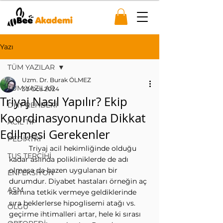
Yazı
TÜM YAZILAR
Uzm. Dr. Burak ÖLMEZ
TÜM YAZILAR
30 Oca 2024
Triyaj Nasıl Yapılır? Ekip
DHY REHBERİ
Koordinasyonunda Dikkat
ACİL TIP
Edilmesi Gerekenler
PEDİATRİ
	Triyaj acil hekimliğinde olduğu 
TUS TERCİHİ
kadar aslında polikliniklerde de adı 
olmasa da bazen uygulanan bir 
ENFEKSİYON
durumdur. Diyabet hastaları örneğin aç 
ASM
karnına tetkik vermeye geldiklerinde 
sıra beklerlerse hipoglisemi atağı vs. 
OLGU
geçirme ihtimalleri artar, hele ki sırası 