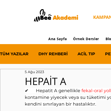
KAMPA
Ana Sayfa
Örnek Dersler
Bl
TÜM YAZILAR
DHY REHBERİ
ACİL TIP
PE
5 Ağu 2023
OLGU
ORTOPEDİ
HEPAİT A
✔      Hepatit A genellikle 
fekal-oral yo
kontamine yiyecek veya su tüketimi yol
kendini sınırlayan bir hastalıktır.