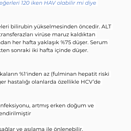
eğerleri 120 iken HAV olabilir mi diye 
leri bilirubin yükselmesinden öncedir. ALT 
ansferazları virüse maruz kaldıktan 
ından her hafta yaklaşık %75 düşer. Serum 
ten sonraki iki hafta içinde düşer.
kaların %1'inden az (fulminan hepatit riski 
er hastalığı olanlarda özellikle HCV’de 
 enfeksiyonu, artmış erken doğum ve 
endirilmiştir
ağlar ve aşılama ile önlenebilir.