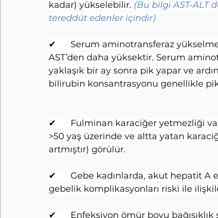
kadar) yükselebilir. 
(Bu bilgi AST-ALT d
tereddüt edenler içindir)
✔      Serum aminotransferaz yükselme
AST’den daha yüksektir. Serum aminotr
yaklaşık bir ay sonra pik yapar ve ard
bilirubin konsantrasyonu genellikle pik
✔      Fulminan karaciğer yetmezliği va
>50 yaş üzerinde ve altta yatan karaciğ
artmıştır) görülür.
✔      Gebe kadınlarda, akut hepatit A
gebelik komplikasyonları riski ile ilişkil
✔      Enfeksiyon ömür boyu bağışıklık s