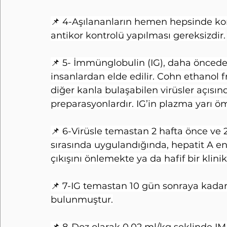
📌 4-Aşılananların hemen hepsinde koruy
antikor kontrolü yapılması gereksizdir.
📌 5- İmmünglobulin (IG), daha önceden 
insanlardan elde edilir. Cohn ethanol f
diğer kanla bulaşabilen virüsler açısınd
preparasyonlardır. IG’in plazma yarı ö
📌 6-Virüsle temastan 2 hafta önce ve
sırasında uygulandığında, hepatit A e
çıkışını önlemekte ya da hafif bir kli
📌 7-IG temastan 10 gün sonraya kadar
bulunmuştur.
📌 8-Doz olarak 0.02 ml/kg şeklinde IM