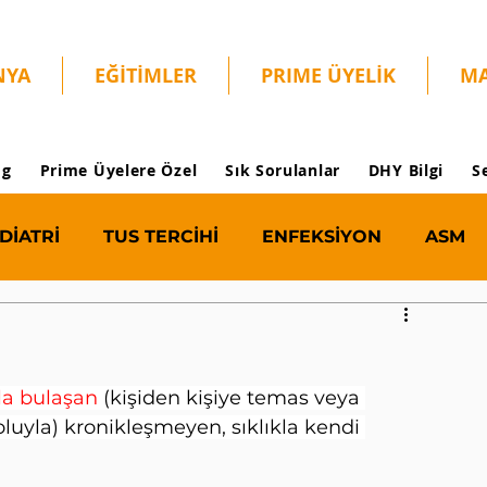
NYA
EĞİTİMLER
PRIME ÜYELİK
MA
og
Prime Üyelere Özel
Sık Sorulanlar
DHY Bilgi
S
DİATRİ
TUS TERCİHİ
ENFEKSİYON
ASM
lla bulaşan 
(kişiden kişiye temas veya 
uyla) kronikleşmeyen, sıklıkla kendi 