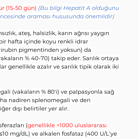
r (15-50 gün) 
(Bu bilgi Hepatit A olduğunu 
 öncesinde araması hususunda önemlidir)
ızlık, ateş, halsizlik, karın ağrısı yaygın 
r hafta içinde koyu renkli idrar 
 (bilirubin pigmentinden yoksun) da 
(vakaların % 40-70) takip eder. Sarılık ortaya 
 genellikle azalır ve sarılık tipik olarak iki 
ali (vakaların % 80'i) ve palpasyonla sağ 
aha nadiren splenomegali ve deri 
r dışı belirtiler yer alır.
erazları (
genellikle >1000 uluslararası 
k ≤10 mg/dL) ve alkalen fosfataz (400 U/L'ye 