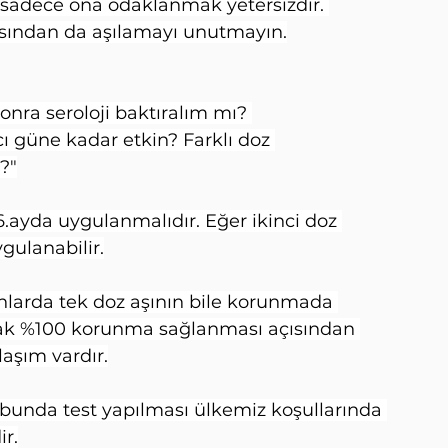
 sadece ona odaklanmak yetersizdir. 
çısından da aşılamayı unutmayın.
onra seroloji baktıralım mı? 
 güne kadar etkin? Farklı doz 
?"
 6.ayda uygulanmalıdır. Eğer ikinci doz 
gulanabilir.
nlarda tek doz aşının bile korunmada 
arak %100 korunma sağlanması açısından 
laşım vardır.
ubunda test yapılması ülkemiz koşullarında 
ir.