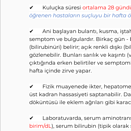
✔      Kuluçka süresi 
ortalama 28 gündü
öğrenen hastaların suçluyu bir hafta
✔      Ani başlayan bulantı, kusma, iştahs
semptom ve bulgulardır. Birkaç gün - bi
(bilirubinüri) belirir; açık renkli dışkı
gözlenebilir. Bunları sarılık ve kaşıntı 
çıktığında erken belirtiler ve semptomlar
hafta içinde zirve yapar.
✔      Fizik muayenede ikter, hepatomeg
üst kadran hassasiyeti saptanabilir. D
döküntüsü ile eklem ağrıları gibi karaciğe
✔      Laboratuvarda, serum aminotransf
birim/dL
), serum bilirubin (tipik olara