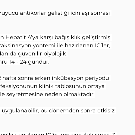
ucu antikorlar geliştiği için aşı sonrası 
Hepatit A’ya karşı bağışıklık geliştirmiş 
raksinasyon yöntemi ile hazırlanan IG’ler, 
an da güvenilir biyolojik 
mrü 14 - 24 gündür.
 2 hafta sonra erken inkübasyon periyodu 
nfeksiyonunun klinik tablosunun ortaya 
nikle seyretmesine neden olmaktadır.
 uygulanabilir, bu dönemden sonra etkisiz 
 yolla uygulanan IG’in koruyuculuk süresi 3 