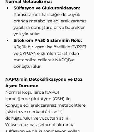
Normal Metabolizma:
Sülfasyon ve Glukuronidasyon:
Parasetamol, karaciğerde büyük 
oranda metabolize edilerek zararsız 
yapılara dönüştürülür ve böbrekler 
yoluyla atılır.
Sitokrom P450 Sisteminin Rolü:
Küçük bir kısmı ise özellikle CYP2E1 
ve CYP3A4 enzimleri tarafından 
metabolize edilerek NAPQI’ye 
dönüştürülür.
NAPQI'nin Detoksifikasyonu ve Doz 
Aşımı Durumu:
Normal Koşullarda NAPQI 
karaciğerde glutatyon (GSH) ile 
konjüge edilerek zararsız metabolitlere 
(sistein ve merkaptürik asit) 
dönüştürülür ve vücuttan atılır.
Yüksek doz parasetamol alımında, 
sülfasyon ve glukuronidasyon yolları 