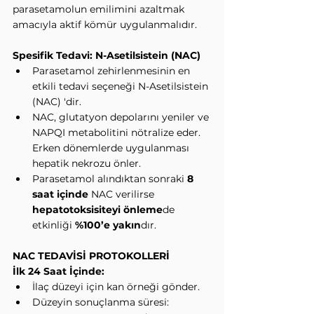
parasetamolun emilimini azaltmak 
amacıyla aktif kömür uygulanmalıdır.
Spesifik Tedavi: N-Asetilsistein (NAC)
Parasetamol zehirlenmesinin en 
etkili tedavi seçeneği N-Asetilsistein 
(NAC) 'dir.
NAC, glutatyon depolarını yeniler ve 
NAPQI metabolitini nötralize eder. 
Erken dönemlerde uygulanması 
hepatik nekrozu önler.
Parasetamol alındıktan sonraki 
8 
saat içinde
 NAC verilirse 
hepatotoksisiteyi önleme
de 
etkinliği 
%100’e yakın
dır.
NAC TEDAVİSİ PROTOKOLLERİ
İlk 24 Saat İçinde:
İlaç düzeyi için kan örneği gönder.
Düzeyin sonuçlanma süresi: