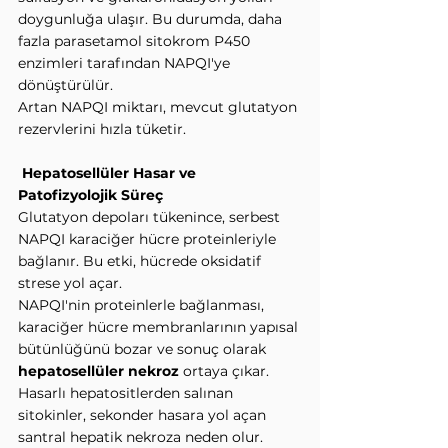
doygunluğa ulaşır. Bu durumda, daha 
fazla parasetamol sitokrom P450 
enzimleri tarafından NAPQI'ye 
dönüştürülür.
Artan NAPQI miktarı, mevcut glutatyon 
rezervlerini hızla tüketir.
Hepatosellüler Hasar ve 
Patofizyolojik Süreç
Glutatyon depoları tükenince, serbest 
NAPQI karaciğer hücre proteinleriyle 
bağlanır. Bu etki, hücrede oksidatif 
strese yol açar.
NAPQI'nin proteinlerle bağlanması, 
karaciğer hücre membranlarının yapısal 
bütünlüğünü bozar ve sonuç olarak 
hepatosellüler nekroz
 ortaya çıkar.
Hasarlı hepatositlerden salınan 
sitokinler, sekonder hasara yol açan 
santral hepatik nekroza neden olur. 