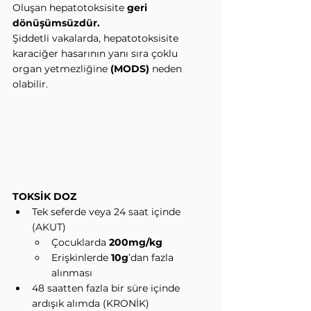
Oluşan hepatotoksisite 
geri 
dönüşümsüzdür.
Şiddetli vakalarda, hepatotoksisite 
karaciğer hasarının yanı sıra çoklu 
organ yetmezliğine 
(MODS)
 neden 
olabilir.
TOKSİK DOZ
Tek seferde veya 24 saat içinde 
(AKUT)
Çocuklarda 
200mg/kg
Erişkinlerde 
10g
’dan fazla 
alınması
48 saatten fazla bir süre içinde 
ardışık alımda (KRONİK) 