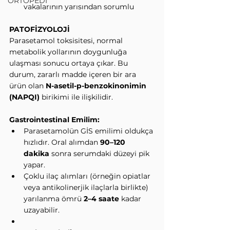
ORTOPEDİ
vakalarının yarısından sorumlu
PATOFİZYOLOJİ
Parasetamol toksisitesi, normal 
metabolik yollarının doygunluğa 
ulaşması sonucu ortaya çıkar. Bu 
durum, zararlı madde içeren bir ara 
ürün olan 
N-asetil-p-benzokinonimin 
(NAPQI)
 birikimi ile ilişkilidir.
Gastrointestinal Emilim:
Parasetamolün GİS emilimi oldukça 
hızlıdır. Oral alımdan 
90–120 
dakika
 sonra serumdaki düzeyi pik 
yapar.
Çoklu ilaç alımları (örneğin opiatlar 
veya antikolinerjik ilaçlarla birlikte) 
yarılanma ömrü 
2–4 saate
 kadar 
uzayabilir.