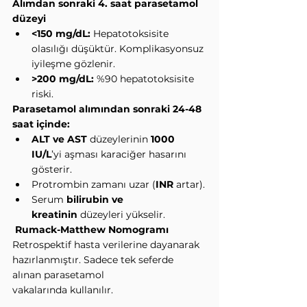
Alımdan sonraki 4. saat parasetamol 
düzeyi
<150 mg/dL:
 Hepatotoksisite 
olasılığı düşüktür. Komplikasyonsuz 
iyileşme gözlenir.
>200 mg/dL:
 %90 hepatotoksisite 
riski.
Parasetamol alımından sonraki 24-48 
saat içinde:
ALT ve AST
 düzeylerinin 
1000 
IU/L
’yi aşması karaciğer hasarını 
gösterir.
Protrombin zamanı uzar (
INR
 artar).
Serum 
bilirubin ve 
kreatinin
 düzeyleri yükselir.
Rumack-Matthew Nomogramı
Retrospektif hasta verilerine dayanarak 
hazırlanmıştır. Sadece tek seferde 
alınan parasetamol 
vakalarında kullanılır.