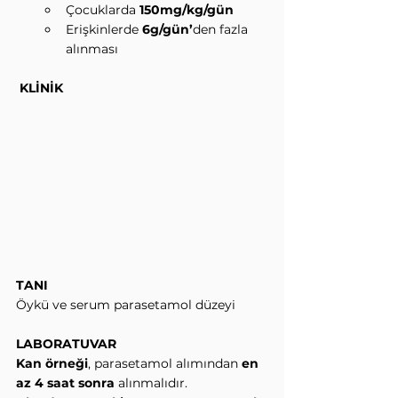
Çocuklarda 
150mg/kg/gün
Erişkinlerde 
6g/gün’
den fazla 
alınması
 KLİNİK
TANI
Öykü ve serum parasetamol düzeyi 
LABORATUVAR
Kan örneği
, parasetamol alımından 
en 
az 4 saat sonra
 alınmalıdır.