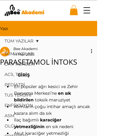
Yazı
TÜM YAZILAR
Bee Akademi
TÜM YAZILAR
14 Mar 2025
PARASETAMOL İNTOKS
DHY REHBERİ
ACİL TIP
GİRİŞ
PEDİATRİ
En popüler ağrı kesici ve Zehir 
Danışma Merkezi’ne 
en sık 
TUS TERCİHİ
bildirilen
 toksik maruziyet
ENFEKSİYON
Alımların çoğu intihar amaçlı ancak 
kazara alım da sık
ASM
İlaç bağımlı 
karaciğer 
OLGU
yetmezliğinin
 en sık nedeni
Akut karaciğer yetmezliği 