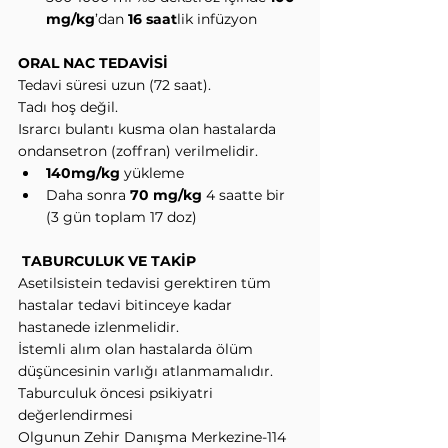
mg/kg
’dan 
16 saat
lik infüzyon
ORAL NAC TEDAVİSİ
Tedavi süresi uzun (72 saat).
Tadı hoş değil.
Israrcı bulantı kusma olan hastalarda 
ondansetron (zoffran) verilmelidir.
140mg/kg
 yükleme
Daha sonra 
70 mg/kg
 4 saatte bir 
(3 gün toplam 17 doz)
 TABURCULUK VE TAKİP
Asetilsistein tedavisi gerektiren tüm 
hastalar tedavi bitinceye kadar 
hastanede izlenmelidir.
İstemli alım olan hastalarda ölüm 
düşüncesinin varlığı atlanmamalıdır. 
Taburculuk öncesi psikiyatri 
değerlendirmesi
Olgunun Zehir Danışma Merkezine-114 