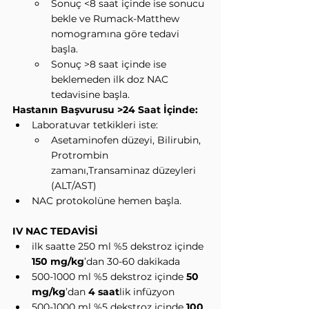
Sonuç <8 saat içinde ise sonucu 
bekle ve Rumack-Matthew 
nomogramına göre tedavi 
başla.
Sonuç >8 saat içinde ise 
beklemeden ilk doz NAC 
tedavisine başla.
Hastanın Başvurusu >24 Saat İçinde:
Laboratuvar tetkikleri iste:
Asetaminofen düzeyi, Bilirubin, 
Protrombin 
zamanı,Transaminaz düzeyleri 
(ALT/AST)
NAC protokolüne hemen başla.
IV NAC TEDAVİSİ
ilk saatte 250 ml %5 dekstroz içinde 
150 mg/kg
’dan 30-60 dakikada
500-1000 ml %5 dekstroz içinde 
50 
mg/kg
’dan 
4 saat
lik infüzyon
500-1000 ml %5 dekstroz içinde 
100 