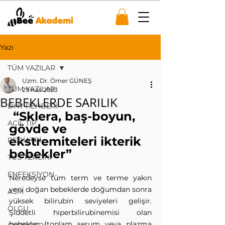
Yazı
TÜM YAZILAR
Uzm. Dr. Ömer GÜNEŞ
TÜM YAZILAR
29 Kas 2023
BEBEKLERDE SARILIK
DHY REHBERİ
“Sklera, baş-boyun, 
ACİL TIP
gövde ve 
ekstremiteleri ikterik 
PEDİATRİ
bebekler”
TUS TERCİHİ
ENFEKSİYON
Neredeyse tüm term ve terme yakın 
yeni doğan bebeklerde doğumdan sonra 
ASM
yüksek bilirubin seviyeleri gelişir. 
OLGU
Şiddetli hiperbilirubinemisi olan 
bebekler (toplam serum veya plazma 