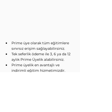
Prime üye olarak tüm eğitimlere 
sınırsız erişim sağlayabilirsiniz.
Tek seferlik ödeme ile 3, 6 ya da 12 
aylık Prime Üyelik alabilirsiniz. 
Prime üyelik en avantajlı ve 
indirimli eğitim hizmetimizdir.
6 ve 12 Aylık Prime Üyeliklerde tüm 
ebooklar hediyedir.
Prime Üyelik Hakkında Daha Fazla Bilgi