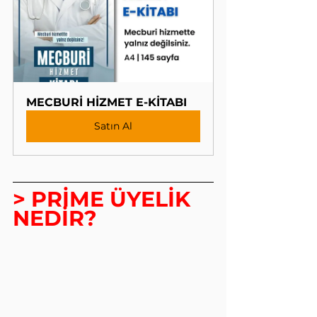
MECBURİ HİZMET E-KİTABI
Satın Al
> PRİME ÜYELİK 
NEDİR?