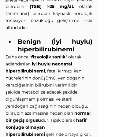
ORTOPEDİ
bilirubini 
[TSB] >25 mg/dL 
olarak 
tanımlanır) bilirubin kaynaklı nörolojik 
fonksiyon bozukluğu geliştirme riski 
altındadır.
Benign (İyi huylu) 
hiperbilirubinemi
Daha önce "
fizyolojik sarılık
" olarak 
adlandırılan
 iyi huylu neonatal 
hiperbilirubinemi
, fetal kırmızı kan 
hücrelerinin dönüşümü, yenidoğanın 
karaciğerinin bilirubini verimli bir 
şekilde metabolize edecek şekilde 
olgunlaşmamış olması ve steril 
yenidoğan bağırsağının neden olduğu, 
bilirubin azalmasına neden olan 
normal 
bir geçiş olgusu
dur. Tipik olarak 
hafif 
konjuge olmayan 
hiperbilirubinemi
 şeklinde ortaya çıkar.