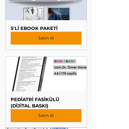
5'Lİ EBOOK PAKETİ
Satın Al
PEDİATRİ FASİKÜLÜ 
(DİJİTAL BASKI)
Satın Al