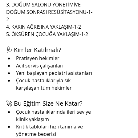
3. ⁠DOĞUM SALONU YÖNETİMİVE 
DOĞUM SONRASI RESÜSİTASYONU-1-
2
4. KARIN AĞRISINA YAKLAŞIM-1-2
5. ÖKSÜREN ÇOCUĞA YAKLAŞIM-1-2
🩺 Kimler Katılmalı?
Pratisyen hekimler
Acil servis çalışanları
Yeni başlayan pediatri asistanları
Çocuk hastalıklarıyla sık 
karşılaşan tüm hekimler
🚀 Bu Eğitim Size Ne Katar?
Çocuk hastalıklarında ileri seviye 
klinik yaklaşım
Kritik tabloları hızlı tanıma ve 
yönetme becerisi