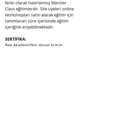
farklı olarak hazırlanmış Masster 
Class eğitimlerdir. Site üyeleri online 
workshopları satın alarak eğitim için 
tanımlanan süre içerisinde eğitim 
içeriğine erişebilmektedir.
SERTİFİKA:
Bee Akademi’den alınan bütün 
eğitimlerde
 E-
Sertifika
 verilmektedir. 
Eğitimi tamamladığınızda sertifikanız 
talebi oluşturabilirsiniz. Talebiniz 
onaylandıktan sonra 1 Ay içerisinde 
dijital sertifikanız eposta adresinize 
gönderilir.
Örnek Sertfika
&
Örnek Sertifika 
Sayfası