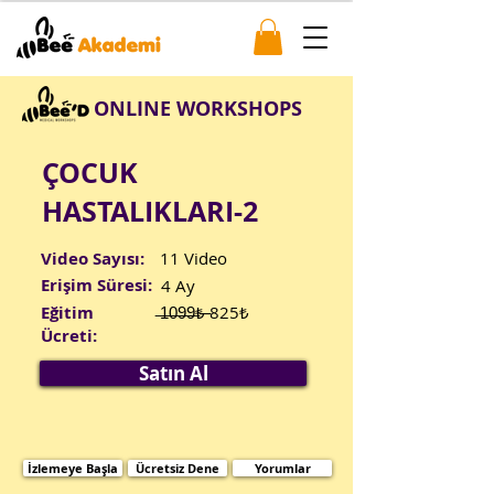
ONLINE WORKSHOPS
ÇOCUK
HASTALIKLARI-2
Video Sayısı:
11 Video
Erişim Süresi:
4 Ay
Eğitim
̶1̶0̶9̶9̶₺̶ 825₺
Ücreti:
Satın Al
İzlemeye Başla
Ücretsiz Dene
Yorumlar