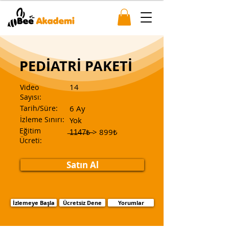
PEDİATRİ PAKETİ
14
Video
Sayısı:
Tarih/Süre:
6 Ay
İzleme Sınırı:
Yok
Eğitim
̶1̶1̶4̶7̶₺̶ > 899₺
Ücreti:
Satın Al
İzlemeye Başla
Ücretsiz Dene
Yorumlar