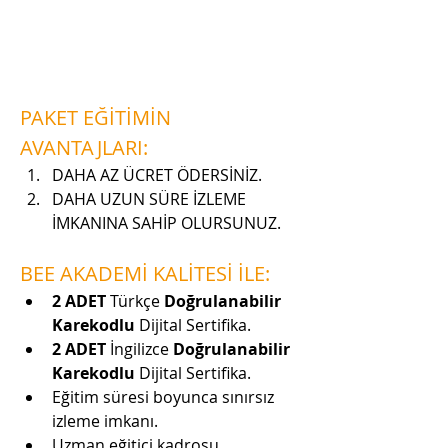
PAKET EĞİTİMİN 
AVANTAJLARI:
DAHA AZ ÜCRET ÖDERSİNİZ.
DAHA UZUN SÜRE İZLEME 
İMKANINA SAHİP OLURSUNUZ.
BEE AKADEMİ KALİTESİ İLE:
2 ADET
 Türkçe 
Doğrulanabilir 
Karekodlu
 Dijital Sertifika.
2 ADET
 İngilizce 
Doğrulanabilir 
Karekodlu
 Dijital Sertifika.
Eğitim süresi boyunca sınırsız 
izleme imkanı.
Uzman eğitici kadrosu.