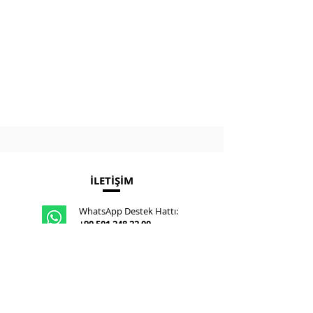
İLETİŞİM
WhatsApp Destek Hattı:
+90 501 248 22 00
E-posta:
info@beeakademi.net
Instagram:
@bee.akademi