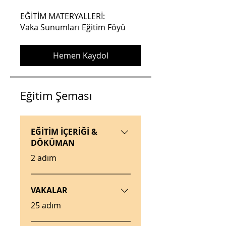
EĞİTİM MATERYALLERİ:
Vaka Sunumları Eğitim Föyü
Hemen Kaydol
Eğitim Şeması
EĞİTİM İÇERİĞİ &
DÖKÜMAN
.
2 adım
VAKALAR
.
25 adım