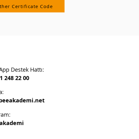
ther Certificate Code
pp Destek Hattı:
1 248 22 00
a:
beeakademi.net
ram:
akademi