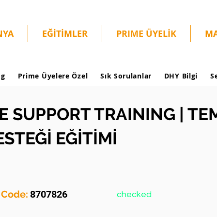
NYA
EĞİTİMLER
PRIME ÜYELİK
MA
og
Prime Üyelere Özel
Sık Sorulanlar
DHY Bilgi
S
FE SUPPORT TRAINING | TE
STEĞİ EĞİTİMİ
y Code:
8707826
checked