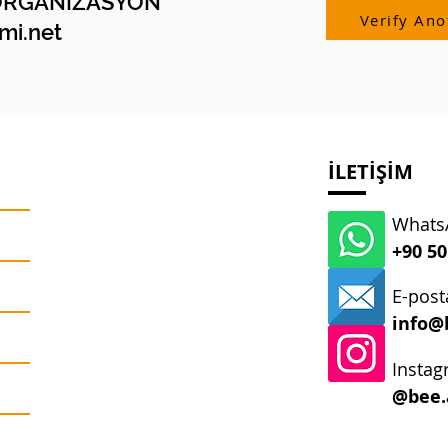
ORGANİZASYON
Verify Ano
i.net
İLETİŞİM
WhatsA
+90 50
E-post
info@
Instag
@bee.