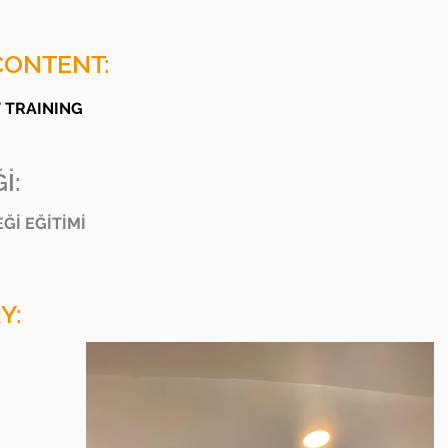
CONTENT:
T TRAINING
İ:
Ğİ EĞİTİMİ
Y: