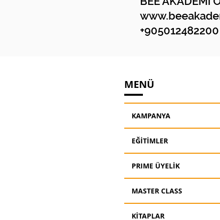
BEE AKADEMİ 
www.beeakadem
+905012482200
MENÜ
KAMPANYA
EĞİTİMLER
PRIME ÜYELİK
MASTER CLASS
KİTAPLAR