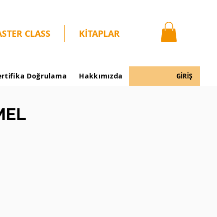
STER CLASS
KİTAPLAR
ertifika Doğrulama
Hakkımızda
GİRİŞ
MEL