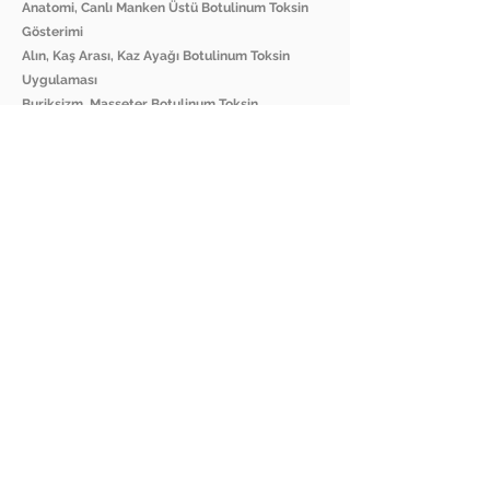
Anatomi, Canlı Manken Üstü Botulinum Toksin
Gösterimi
Alın, Kaş Arası, Kaz Ayağı Botulinum Toksin
Uygulaması
Buriksizm, Masseter Botulinum Toksin
Uygulaması
İleri Botulinum Toksin Uygulamaları
Botulinum Toksin Uygulaması Komplikasyonları
D) TEMEL & İLERİ DOLGU
Dolgular Hakkında Genel Bilgilendirme
Dolgu Uygulamasında Anatomi
Dudak Dolgusu Uygulaması
Nasolabial & Zigoma-Maxilla Dolgu Uygulaması
Jawline & Çene Dolgu Uygulaması
Dolgu ile Burun Ucu Kaldırma Uygulaması
Gözaltı Işık Dolgusu
Dolgu Uygulaması Komplikasyonları
MEDIA GALERY: