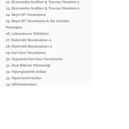
22. Ekstremite Grafileri & Travma Yönetimi-1
23. Ekstremite Grafileri & Travma Yönetimi-2
24. Beyin BT Yorumlama
25. Beyin BT Yorumlama & Sık Görülen
Patolojiler
26. Laboratuvar Tetkikleri
27. Elektrolit Bozuklukları-1
28. Elektrolit Bozuklukları-2
29. Kan Gazı Yorumlama
30. Olgularla Kan Gazı Yorumlama
31. Akut Böbrek Yetmezliği
32. Hiperglisemik Aciller
33. Hipertansif Aciller
34. GİS Kanamaları
35. Nefes Darlığına Yaklaşım (KOAH-KKY)
36. Nörolojik Aciller
37. KBB Acilleri
38. Göz Acilleri
39. Gebe ve Jinekolojik Aciller
40. Ateşli Hasta Yönetimi
41. Ateşli Çocuğa Yaklaşım