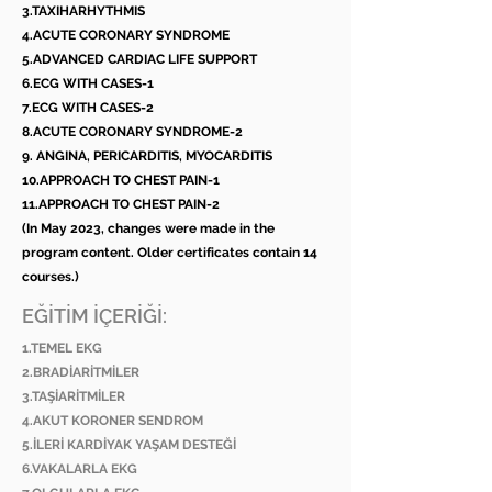
3.TAXIHARHYTHMIS
4.ACUTE CORONARY SYNDROME
5.ADVANCED CARDIAC LIFE SUPPORT
6.ECG WITH CASES-1
7.ECG WITH CASES-2
8.ACUTE CORONARY SYNDROME-2
9. ANGINA, PERICARDITIS, MYOCARDITIS
10.APPROACH TO CHEST PAIN-1
11.APPROACH TO CHEST PAIN-2
(In May 2023, changes were made in the
program content. Older certificates contain 14
courses.)
EĞİTİM İÇERİĞİ:
1.TEMEL EKG
2.BRADİARİTMİLER
3.TAŞİARİTMİLER
4.AKUT KORONER SENDROM
5.İLERİ KARDİYAK YAŞAM DESTEĞİ
6.VAKALARLA EKG