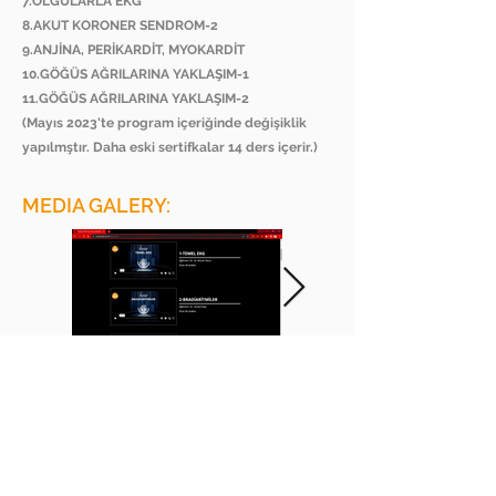
7.OLGULARLA EKG
8.AKUT KORONER SENDROM-2
9.ANJİNA, PERİKARDİT, MYOKARDİT
10.GÖĞÜS AĞRILARINA YAKLAŞIM-1
11.GÖĞÜS AĞRILARINA YAKLAŞIM-2
(Mayıs 2023'te program içeriğinde değişiklik
yapılmştır. Daha eski sertifkalar 14 ders içerir.)
MEDIA GALERY:
BEE ACADEMY ORGANIZATION
BEE AKADEMİ ORGANİZASYON
www.beeakademi.net
+905012482200