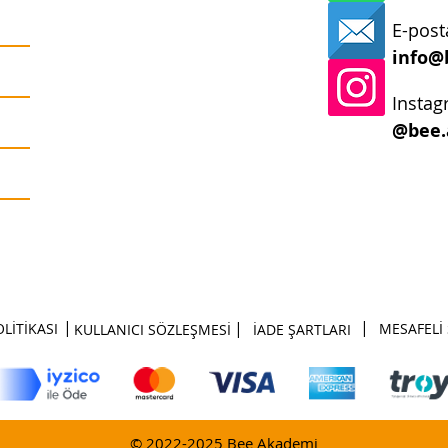
E-post
info@
Instag
@bee.
|
|
|
OLİTİKASI
MESAFELİ 
KULLANICI SÖZLEŞMESİ
İADE ŞARTLARI
© 2022-2025 Bee Akademi