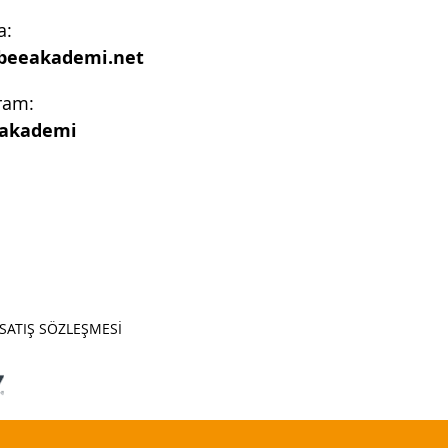
a:
beeakademi.net
ram:
akademi
SATIŞ SÖZLEŞMESİ