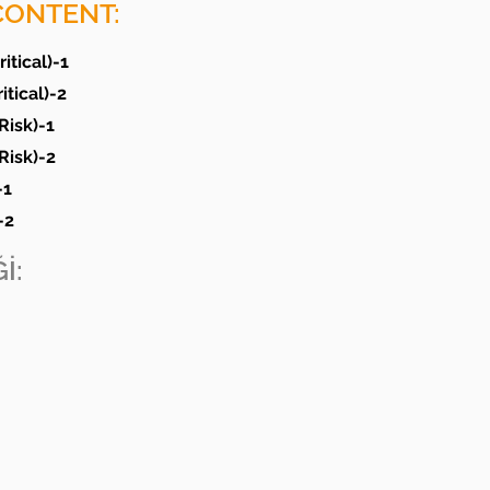
CONTENT:
itical)-1
tical)-2
Risk)-1
Risk)-2
-1
-2
İ: