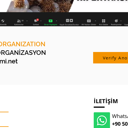
ORGANIZATION
ORGANİZASYON
Verify Ano
i.net
İLETİŞİM
WhatsA
+90 50