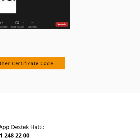
ther Certificate Code
pp Destek Hattı:
1 248 22 00