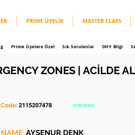
LER
PRIME ÜYELİK
MASTER CLASS
og
Prime Üyelere Özel
Sık Sorulanlar
DHY Bilgi
S
GENCY ZONES | ACİLDE A
y Code:
2115207478
checked
 NAME:
AYŞENUR DENK