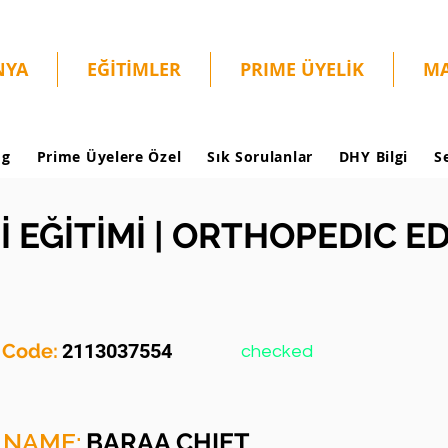
NYA
EĞİTİMLER
PRIME ÜYELİK
MA
og
Prime Üyelere Özel
Sık Sorulanlar
DHY Bilgi
S
 EĞİTİMİ | ORTHOPEDIC 
y Code:
2113037554
checked
 NAME:
BARAA CHIET