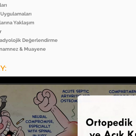
ları
ı Uygulamaları
larına Yaklaşım
r
Radyolojik Değerlendirme
 Anamnez & Muayene
Y: