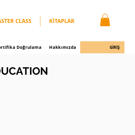
STER CLASS
KİTAPLAR
ertifika Doğrulama
Hakkımızda
GİRİŞ
EDUCATION