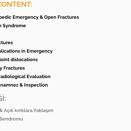
CONTENT:
opedic Emergency & Open Fractures
n Syndrome
ctures
plications in Emergency
joint dislocations
y Fractures
Radiological Evaluation
 Anamnez & Inspection
İ:
& Açık kırıklara Yaklaşım
 Sendromu