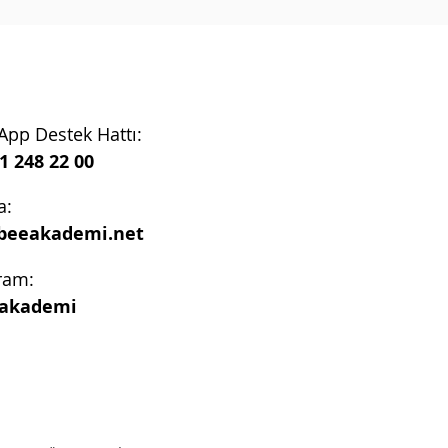
pp Destek Hattı:
1 248 22 00
a:
beeakademi.net
ram:
akademi