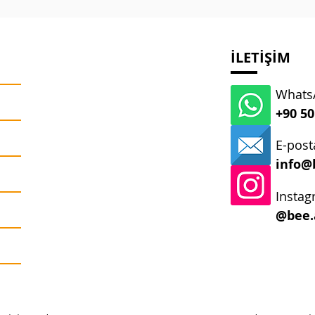
İLETİŞİM
WhatsA
+90 50
E-post
info@
Instag
@bee.