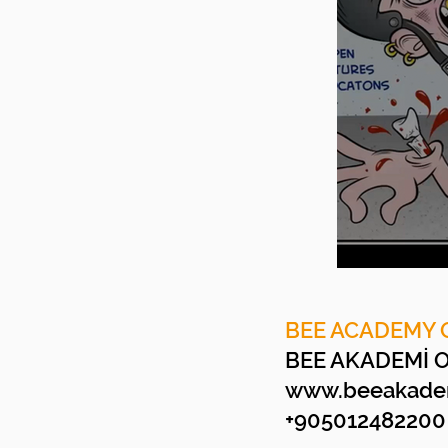
BEE ACADEMY 
BEE AKADEMİ 
www.beeakadem
+905012482200