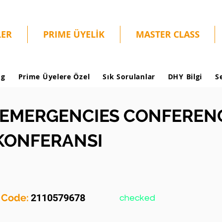
LER
PRIME ÜYELİK
MASTER CLASS
og
Prime Üyelere Özel
Sık Sorulanlar
DHY Bilgi
S
EMERGENCIES CONFERENCE
 KONFERANSI
y Code:
2110579678
checked