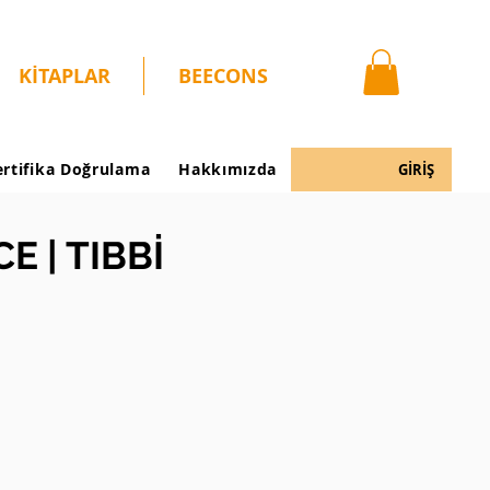
KİTAPLAR
BEECONS
ertifika Doğrulama
Hakkımızda
GİRİŞ
 | TIBBİ