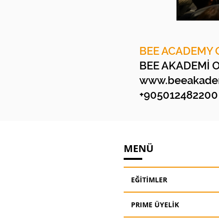
BEE ACADEMY 
BEE AKADEMİ 
www.beeakadem
+905012482200
MENÜ
EĞİTİMLER
PRIME ÜYELİK