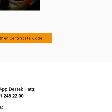
ther Certificate Code
pp Destek Hattı:
1 248 22 00
a: