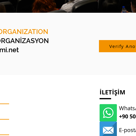
ORGANIZATION
ORGANİZASYON
Verify Ano
i.net
İLETİŞİM
WhatsA
+90 50
E-post