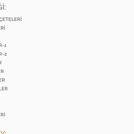
İ:
EÇETELERİ
ERİ
R-1
R-2
R
ER
ER
LLER
1
ERİ
Y: