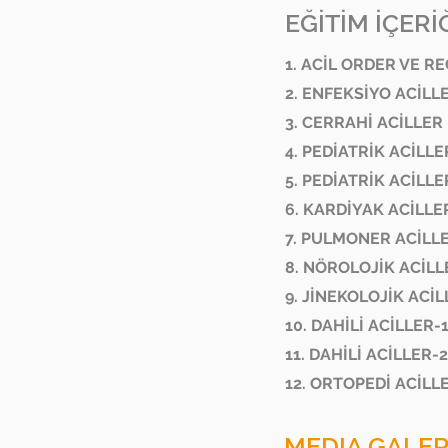
EĞİTİM İÇERİĞ
1. ACİL ORDER VE R
2. ENFEKSİYO ACİLL
3. CERRAHİ ACİLLER
4. PEDİATRİK ACİLLE
5. PEDİATRİK ACİLLE
6. KARDİYAK ACİLLE
7. PULMONER ACİLL
8. NÖROLOJİK ACİLL
9. JİNEKOLOJİK ACİ
10. DAHİLİ ACİLLER-
11. DAHİLİ ACİLLER-2
12. ORTOPEDİ ACİLL
MEDIA GALER