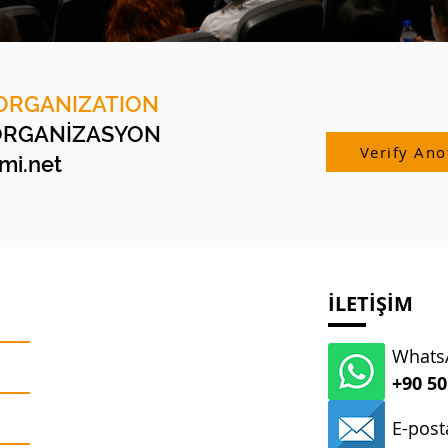
ORGANIZATION
ORGANİZASYON
Verify Ano
i.net
İLETİŞİM
WhatsA
+90 50
E-post