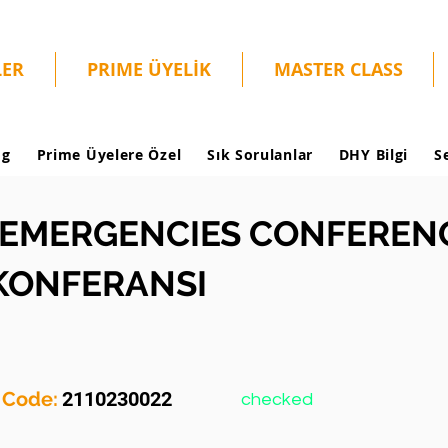
LER
PRIME ÜYELİK
MASTER CLASS
og
Prime Üyelere Özel
Sık Sorulanlar
DHY Bilgi
S
EMERGENCIES CONFERENCE
 KONFERANSI
y Code:
2110230022
checked