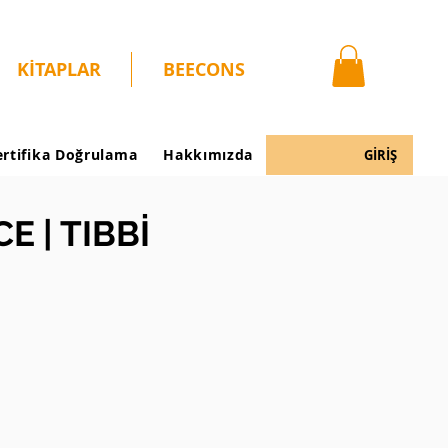
KİTAPLAR
BEECONS
ertifika Doğrulama
Hakkımızda
GİRİŞ
 | TIBBİ