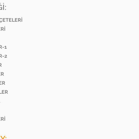
İ:
EÇETELERİ
ERİ
R-1
R-2
R
ER
ER
LLER
1
ERİ
Y: