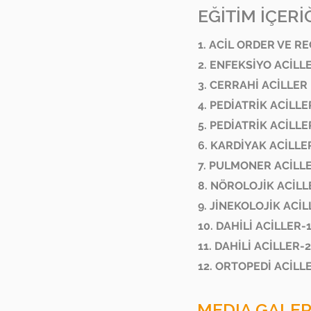
EĞİTİM İÇERİĞ
1. ACİL ORDER VE R
2. ENFEKSİYO ACİLL
3. CERRAHİ ACİLLER
4. PEDİATRİK ACİLLE
5. PEDİATRİK ACİLLE
6. KARDİYAK ACİLLE
7. PULMONER ACİLL
8. NÖROLOJİK ACİLL
9. JİNEKOLOJİK ACİ
10. DAHİLİ ACİLLER-
11. DAHİLİ ACİLLER-2
12. ORTOPEDİ ACİLL
MEDIA GALER