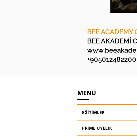
BEE ACADEMY 
BEE AKADEMİ 
www.beeakadem
+905012482200
MENÜ
EĞİTİMLER
PRIME ÜYELİK