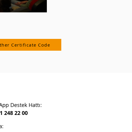
ther Certificate Code
pp Destek Hattı:
1 248 22 00
a: