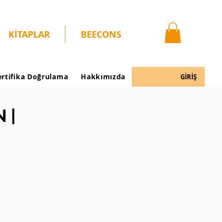
KİTAPLAR
BEECONS
ertifika Doğrulama
Hakkımızda
GİRİŞ
 |