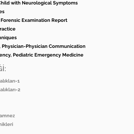
Child with Neurological Symptoms
es
l Forensic Examination Report
ractice
hniques
n, Physician-Physician Communication
ncy, Pediatric Emergency Medicine
İ:
alıkları-1
alıkları-2
namnez
ikleri