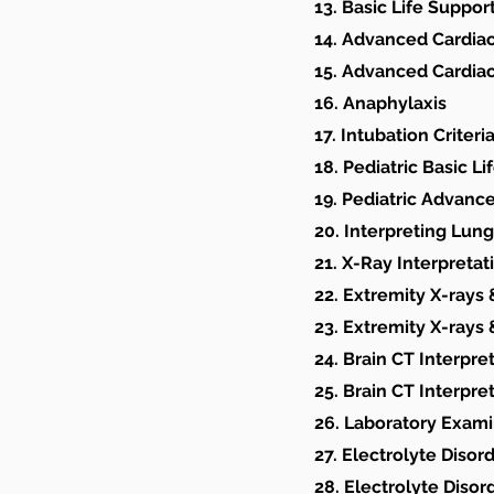
13. Basic Life Suppor
14. Advanced Cardiac
15. Advanced Cardiac
16. Anaphylaxis
17. Intubation Criter
18. Pediatric Basic L
19. Pediatric Advanc
20. Interpreting Lung
21. X-Ray Interpret
22. Extremity X-ray
23. Extremity X-ray
24. Brain CT Interpre
25. Brain CT Interpr
26. Laboratory Exami
27. Electrolyte Disor
28. Electrolyte Disor