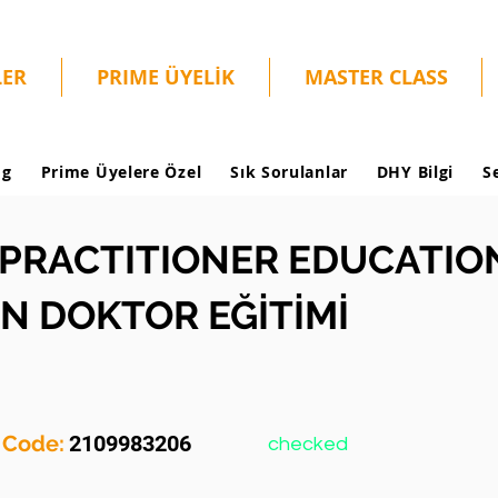
LER
PRIME ÜYELİK
MASTER CLASS
og
Prime Üyelere Özel
Sık Sorulanlar
DHY Bilgi
S
PRACTITIONER EDUCATION
N DOKTOR EĞİTİMİ
y Code:
2109983206
checked