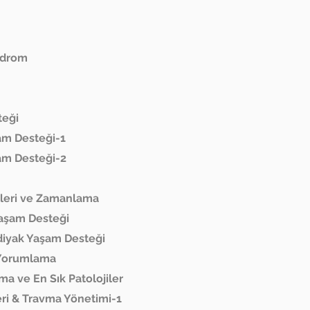
ndrom
teği
şam Desteği-1
şam Desteği-2
rleri ve Zamanlama
Yaşam Desteği
ardiyak Yaşam Desteği
i Yorumlama
a ve En Sık Patolojiler
eri & Travma Yönetimi-1