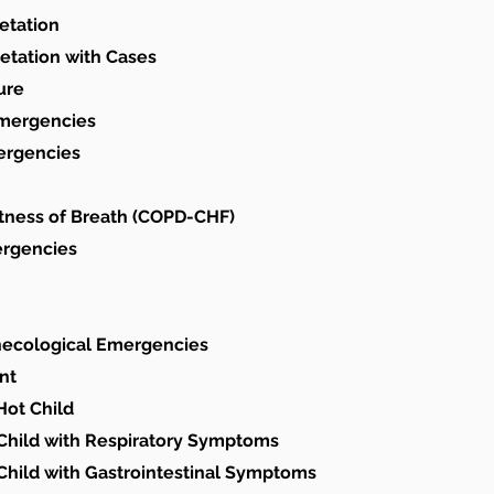
etation
retation with Cases
ure
Emergencies
ergencies
rtness of Breath (COPD-CHF)
ergencies
necological Emergencies
nt
Hot Child
 Child with Respiratory Symptoms
Child with Gastrointestinal Symptoms