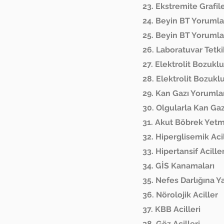
23. Ekstremite Grafil
24. Beyin BT Yoruml
25. Beyin BT Yorumla
26. Laboratuvar Tetki
27. Elektrolit Bozuklu
28. Elektrolit Bozuklu
29. Kan Gazı Yoruml
30. Olgularla Kan G
31. Akut Böbrek Yetm
32. Hiperglisemik Aci
33. Hipertansif Acille
34. GİS Kanamaları
35. Nefes Darlığına 
36. Nörolojik Aciller
37. KBB Acilleri
38. Göz Acilleri