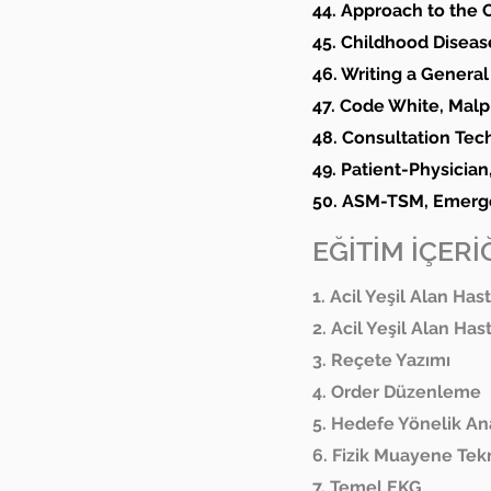
44. Approach to the 
45. Childhood Diseas
46. Writing a Genera
47. Code White, Malp
48. Consultation Tec
49. Patient-Physicia
50. ASM-TSM, Emerge
EĞİTİM İÇERİĞ
1. Acil Yeşil Alan Hast
2. Acil Yeşil Alan Hast
3. Reçete Yazımı
4. Order Düzenleme
5. Hedefe Yönelik A
6. Fizik Muayene Tekn
7. Temel EKG