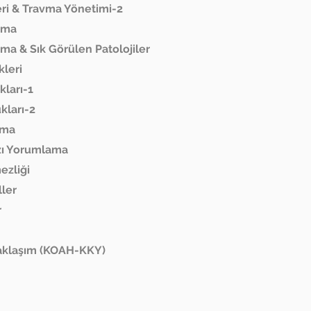
eri & Travma Yönetimi-2
ama
ma & Sık Görülen Patolojiler
kleri
kları-1
kları-2
ama
azı Yorumlama
ezliği
ller
r
Yaklaşım (KOAH-KKY)