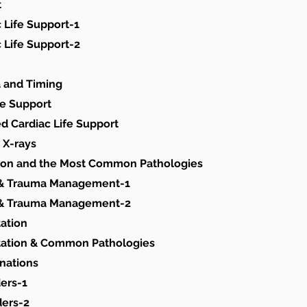
t
 Life Support-1
 Life Support-2
ia and Timing
ife Support
ed Cardiac Life Support
 X-rays
ation and the Most Common Pathologies
s & Trauma Management-1
s & Trauma Management-2
tation
etation & Common Pathologies
nations
ders-1
ders-2