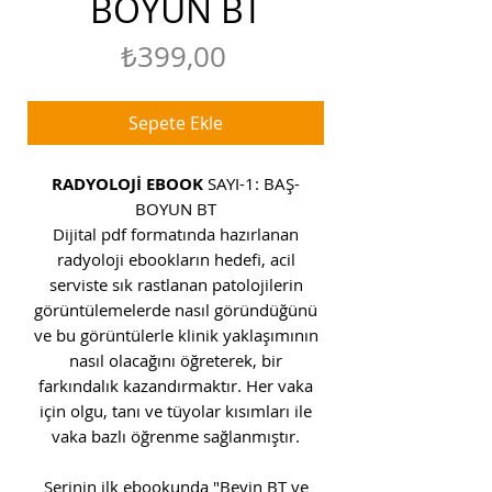
BOYUN BT
Fiyat
₺399,00
Sepete Ekle
RADYOLOJİ EBOOK
SAYI-1: BAŞ-
BOYUN BT
Dijital pdf formatında hazırlanan
radyoloji ebookların hedefi, acil
serviste sık rastlanan patolojilerin
görüntülemelerde nasıl göründüğünü
ve bu görüntülerle klinik yaklaşımının
nasıl olacağını öğreterek, bir
farkındalık kazandırmaktır. Her vaka
için olgu, tanı ve tüyolar kısımları ile
vaka bazlı öğrenme sağlanmıştır.
Serinin ilk ebookunda "Beyin BT ve