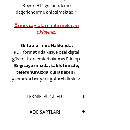
Boyun BT" görüntüleme
değerlendirme anlatılmaktadır.
Örnek sayfaları indirmek için
tıklayınız.
Ekitaplarımız Hakkında:
PDF formatında kişiye özel dijital
güvenlik önlemleri alınmış E-kitap.
Bilgisayarınızda, tabletinizde,
telefonunuzda kullanabilir,
yanınızda her yere götürebilirsiniz.
TEKNİK BİLGİLER
"RADYOLOJİ EBOOK SAYI:1"
İADE ŞARTLARI
DİJİTAL BASKI:
Format:
PDF
Bu ürün kişileştirilmiş olduğundan
Sayfa Sayısı: 218