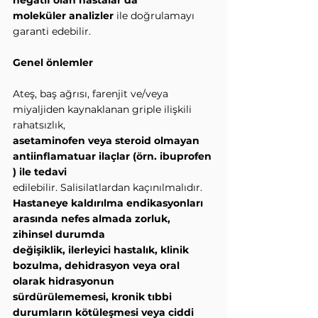
negatif olan hastalar da
moleküler analizler
 ile doğrulamayı 
garanti edebilir.
Genel önlemler
Ateş, baş ağrısı, farenjit ve/veya 
miyaljiden kaynaklanan griple ilişkili 
rahatsızlık,
asetaminofen veya steroid olmayan 
antiinflamatuar ilaçlar (örn. ibuprofen 
) ile tedavi
edilebilir. Salisilatlardan kaçınılmalıdır.
Hastaneye kaldırılma endikasyonları 
arasında nefes almada zorluk, 
zihinsel durumda
değişiklik, ilerleyici hastalık, klinik 
bozulma, dehidrasyon veya oral 
olarak hidrasyonun
sürdürülememesi, kronik tıbbi 
durumların kötüleşmesi veya ciddi 