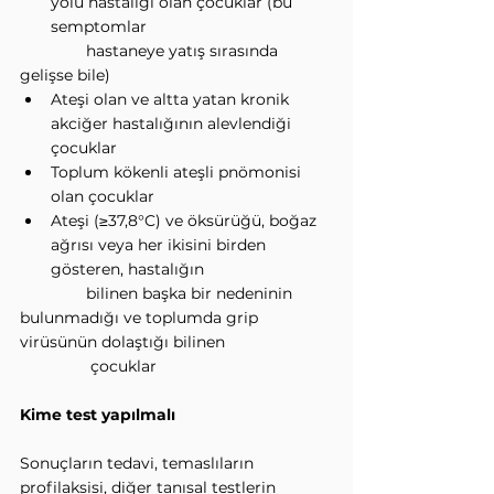
yolu hastalığı olan çocuklar (bu 
semptomlar
               hastaneye yatış sırasında 
gelişse bile)
Ateşi olan ve altta yatan kronik 
akciğer hastalığının alevlendiği 
çocuklar
Toplum kökenli ateşli pnömonisi 
olan çocuklar
Ateşi (≥37,8°C) ve öksürüğü, boğaz 
ağrısı veya her ikisini birden 
gösteren, hastalığın
               bilinen başka bir nedeninin 
bulunmadığı ve toplumda grip 
virüsünün dolaştığı bilinen
                çocuklar
Kime test yapılmalı
Sonuçların tedavi, temaslıların 
profilaksisi, diğer tanısal testlerin 