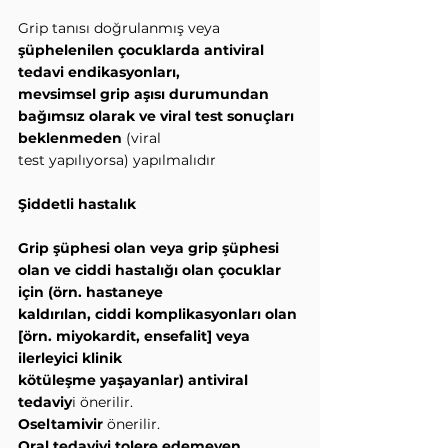
Grip tanısı doğrulanmış veya 
şüphelenilen çocuklarda antiviral 
tedavi endikasyonları,
mevsimsel grip aşısı durumundan 
bağımsız olarak ve viral test sonuçları 
beklenmeden
 (viral
test yapılıyorsa) yapılmalıdır
Şiddetli hastalık
Grip şüphesi olan veya grip şüphesi 
olan ve ciddi hastalığı olan çocuklar 
için (örn. hastaneye
kaldırılan, ciddi komplikasyonları olan 
[örn. miyokardit, ensefalit] veya 
ilerleyici klinik
kötüleşme yaşayanlar) antiviral 
tedaviy
i önerilir.
Oseltamivir
 önerilir.
Oral tedaviyi tolere edemeyen 