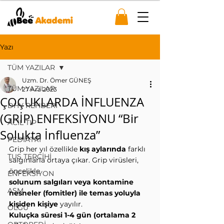
Yazı
TÜM YAZILAR
Uzm. Dr. Ömer GÜNEŞ
TÜM YAZILAR
27 Ara 2023
ÇOÇUKLARDA İNFLUENZA
DHY REHBERİ
(GRİP) ENFEKSİYONU “Bir
ACİL TIP
Solukta İnfluenza”
PEDİATRİ
Grip her yıl özellikle 
kış aylarında
 farklı 
TUS TERCİHİ
salgınlarla ortaya çıkar. Grip virüsleri, 
öncelikle
ENFEKSİYON
solunum salgıları veya kontamine 
ASM
nesneler (fomitler) ile temas yoluyla 
kişiden kişiye
 yayılır.
OLGU
Kuluçka süresi 1-4 gün (ortalama 2 