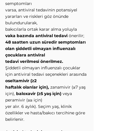
semptomları
varsa, antiviral tedavinin potansiyel 
yararları ve riskleri göz önünde 
bulundurularak,
bakıcılarla ortak karar alma yoluyla 
vaka bazında antiviral tedavi
 önerilir;
48 saatten uzun süredir semptomları 
olan şiddetli olmayan influenzalı 
çocuklara antiviral
tedavi verilmesi önerilmez.
Şiddetli olmayan influenzalı çocuklar 
için antiviral tedavi seçenekleri arasında 
oseltamivir (≥2
haftalık olanlar için),
 zanamivir (≥7 yaş 
için), 
baloxavir (≥5 yaş için)
 veya 
peramivir (≥≥ için)
yer alır. 6 aylık). Seçim yaş, klinik 
özellikler ve hasta/bakıcı tercihine göre 
belirlenir.