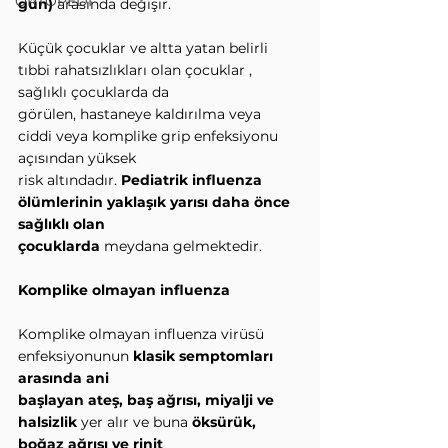
ORTOPEDİ
gün)
 arasında değişir.
Küçük çocuklar ve altta yatan belirli 
tıbbi rahatsızlıkları olan çocuklar , 
sağlıklı çocuklarda da
görülen, hastaneye kaldırılma veya 
ciddi veya komplike grip enfeksiyonu 
açısından yüksek
risk altındadır. 
Pediatrik influenza 
ölümlerinin yaklaşık yarısı daha önce 
sağlıklı olan
çocuklarda
 meydana gelmektedir.
Komplike olmayan influenza
Komplike olmayan influenza virüsü 
enfeksiyonunun 
klasik semptomları 
arasında ani
başlayan ateş, baş ağrısı, miyalji ve 
halsizlik
 yer alır ve buna 
öksürük, 
boğaz ağrısı ve rinit