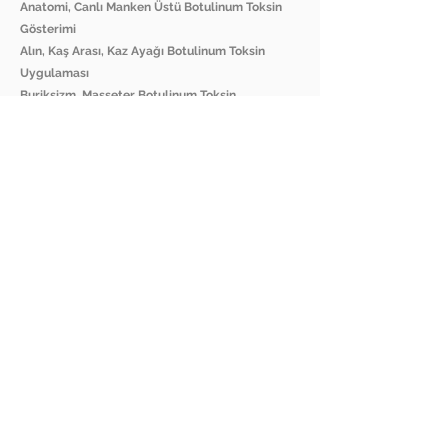
Anatomi, Canlı Manken Üstü Botulinum Toksin
Gösterimi
Alın, Kaş Arası, Kaz Ayağı Botulinum Toksin
Uygulaması
Buriksizm, Masseter Botulinum Toksin
Uygulaması
İleri Botulinum Toksin Uygulamaları
Botulinum Toksin Uygulaması Komplikasyonları
D) TEMEL & İLERİ DOLGU
Dolgular Hakkında Genel Bilgilendirme
Dolgu Uygulamasında Anatomi
Dudak Dolgusu Uygulaması
Nasolabial & Zigoma-Maxilla Dolgu Uygulaması
Jawline & Çene Dolgu Uygulaması
Dolgu ile Burun Ucu Kaldırma Uygulaması
Gözaltı Işık Dolgusu
Dolgu Uygulaması Komplikasyonları
MEDIA GALERY: