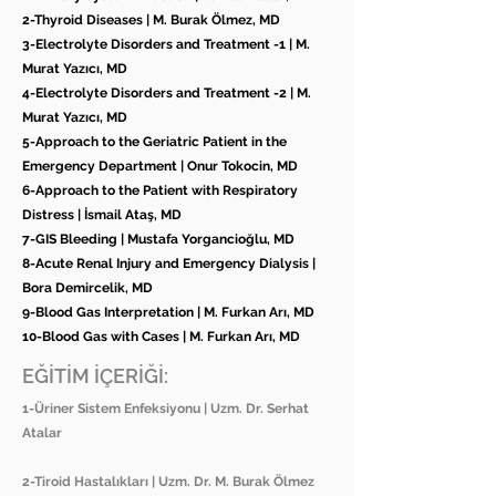
2-Thyroid Diseases | M. Burak Ölmez, MD
3-Electrolyte Disorders and Treatment -1 | M.
Murat Yazıcı, MD
4-Electrolyte Disorders and Treatment -2 | M.
Murat Yazıcı, MD
5-Approach to the Geriatric Patient in the
Emergency Department | Onur Tokocin, MD
6-Approach to the Patient with Respiratory
Distress | İsmail Ataş, MD
7-GIS Bleeding | Mustafa Yorgancioğlu, MD
8-Acute Renal Injury and Emergency Dialysis |
Bora Demircelik, MD
9-Blood Gas Interpretation | M. Furkan Arı, MD
10-Blood Gas with Cases | M. Furkan Arı, MD
EĞİTİM İÇERİĞİ:
1-Üriner Sistem Enfeksiyonu | Uzm. Dr. Serhat
Atalar
2-Tiroid Hastalıkları | Uzm. Dr. M. Burak Ölmez