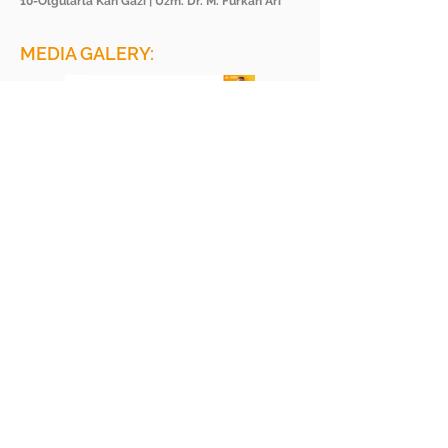
10-Olgularla Kan Gazı | Uzm. Dr. M. Furkan Arı
MEDIA GALERY:
BEE ACADEMY ORGANIZATION
BEE AKADEMİ ORGANİZASYON
www.beeakademi.net
+905012482200
Verify Another Certificate Code