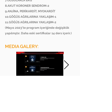
7.OLGULARLA EKG
8.AKUT KORONER SENDROM-2
9.ANJİNA, PERİKARDİT, MYOKARDİT
10.GÖĞÜS AĞRILARINA YAKLAŞIM-1
11.GÖĞÜS AĞRILARINA YAKLAŞIM-2
(Mayıs 2023'te program içeriğinde değişiklik
yapılmştır. Daha eski sertifkalar 14 ders içerir.)
MEDIA GALERY:
BEE ACADEMY ORGANIZATION
BEE AKADEMİ ORGANİZASYON
www.beeakademi.net
+905012482200