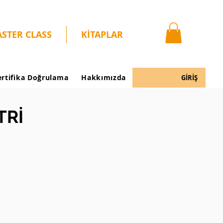
STER CLASS
KİTAPLAR
ertifika Doğrulama
Hakkımızda
GİRİŞ
TRİ