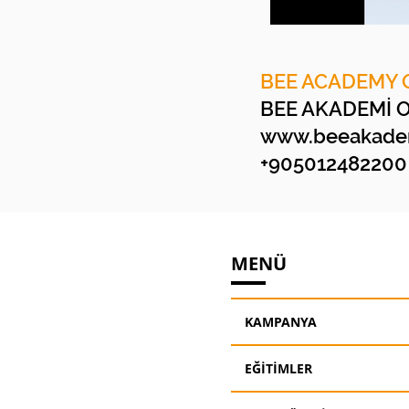
BEE ACADEMY 
BEE AKADEMİ 
www.beeakadem
+905012482200
MENÜ
KAMPANYA
EĞİTİMLER