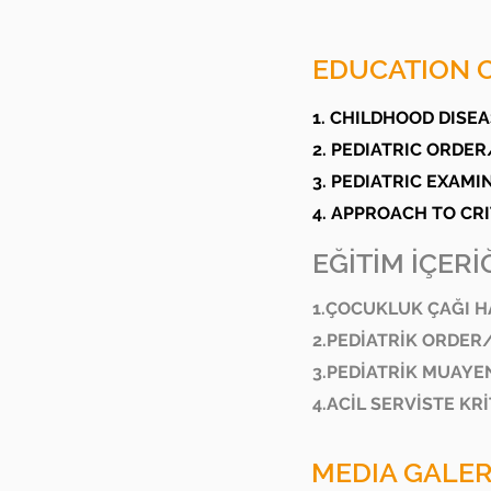
EDUCATION 
1. CHILDHOOD DISE
2. PEDIATRIC ORDER
3. PEDIATRIC EXAM
4. APPROACH TO CR
EĞİTİM İÇERİĞ
1.ÇOCUKLUK ÇAĞI H
2.PEDİATRİK ORDER
3.PEDİATRİK MUAYE
4.ACİL SERVİSTE K
MEDIA GALER