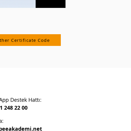
ther Certificate Code
pp Destek Hattı:
1 248 22 00
a:
beeakademi.net