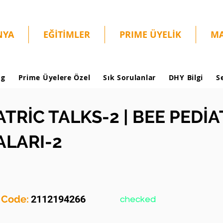
NYA
EĞİTİMLER
PRIME ÜYELİK
MA
og
Prime Üyelere Özel
Sık Sorulanlar
DHY Bilgi
S
ATRİC TALKS-2 | BEE PEDİA
LARI-2
y Code:
2112194266
checked