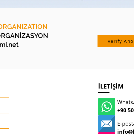
ORGANIZATION
ORGANİZASYON
Verify Ano
i.net
İLETİŞİM
WhatsA
+90 50
E-post
info@