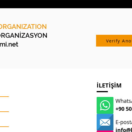
ORGANIZATION
ORGANİZASYON
Verify Ano
i.net
İLETİŞİM
WhatsA
+90 50
E-post
info@