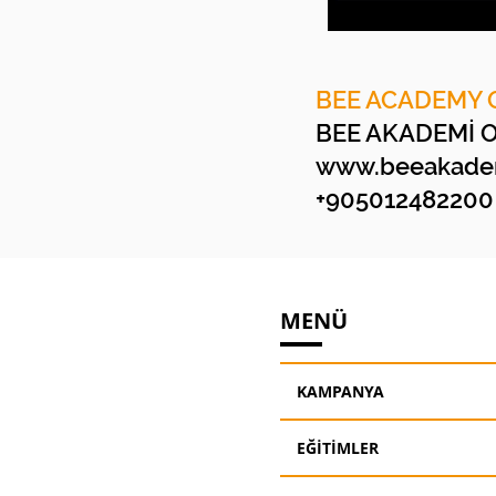
BEE ACADEMY 
BEE AKADEMİ 
www.beeakadem
+905012482200
MENÜ
KAMPANYA
EĞİTİMLER