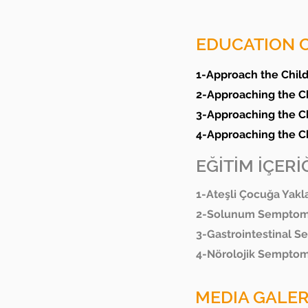
EDUCATION 
1-Approach the Child
2-Approaching the C
3-Approaching the Ch
4-Approaching the C
EĞİTİM İÇERİĞ
1-Ateşli Çocuğa Yakl
2-Solunum Semptoml
3-Gastrointestinal 
4-Nörolojik Semptom
MEDIA GALER