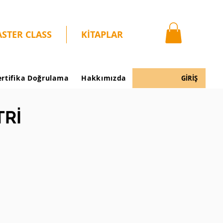
STER CLASS
KİTAPLAR
ertifika Doğrulama
Hakkımızda
GİRİŞ
TRİ