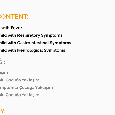
CONTENT:
 with Fever
hild with Respiratory Symptoms
ild with Gastrointestinal Symptoms
hild with Neurological Symptoms
İ:
aşım
u Çocuğa Yaklaşım
Semptomlu Çocuğa Yaklaşım
lu Çocuğa Yaklaşım
Y: