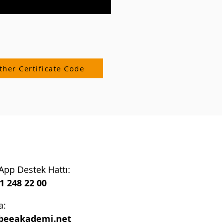
ther Certificate Code
pp Destek Hattı:
1 248 22 00
a:
beeakademi.net