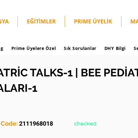
NYA
EĞİTİMLER
PRIME ÜYELİK
MA
og
Prime Üyelere Özel
Sık Sorulanlar
DHY Bilgi
S
ATRİC TALKS-1 | BEE PEDİA
LARI-1
y Code:
2111968018
checked