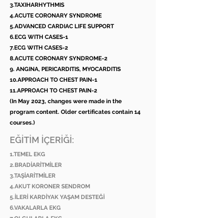
3.TAXIHARHYTHMIS
4.ACUTE CORONARY SYNDROME
5.ADVANCED CARDIAC LIFE SUPPORT
6.ECG WITH CASES-1
7.ECG WITH CASES-2
8.ACUTE CORONARY SYNDROME-2
9. ANGINA, PERICARDITIS, MYOCARDITIS
10.APPROACH TO CHEST PAIN-1
11.APPROACH TO CHEST PAIN-2
(In May 2023, changes were made in the
program content. Older certificates contain 14
courses.)
EĞİTİM İÇERİĞİ:
1.TEMEL EKG
2.BRADİARİTMİLER
3.TAŞİARİTMİLER
4.AKUT KORONER SENDROM
5.İLERİ KARDİYAK YAŞAM DESTEĞİ
6.VAKALARLA EKG