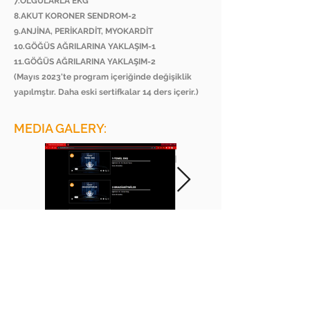
7.OLGULARLA EKG
8.AKUT KORONER SENDROM-2
9.ANJİNA, PERİKARDİT, MYOKARDİT
10.GÖĞÜS AĞRILARINA YAKLAŞIM-1
11.GÖĞÜS AĞRILARINA YAKLAŞIM-2
(Mayıs 2023'te program içeriğinde değişiklik
yapılmştır. Daha eski sertifkalar 14 ders içerir.)
MEDIA GALERY:
BEE ACADEMY ORGANIZATION
BEE AKADEMİ ORGANİZASYON
www.beeakademi.net
+905012482200